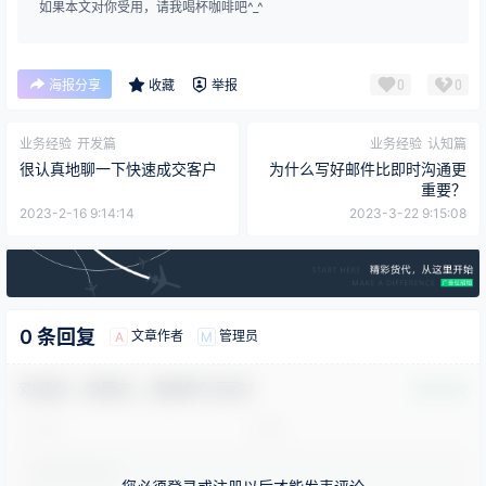
如果本文对你受用，请我喝杯咖啡吧^_^
0
0
海报分享
收藏
举报
业务经验
开发篇
业务经验
认知篇
很认真地聊一下快速成交客户
为什么写好邮件比即时沟通​更
重要？
2023-2-16 9:14:14
2023-3-22 9:15:08
0 条回复
文章作者
管理员
A
M
欢迎您，新朋友，感谢参与互动！
确认修改