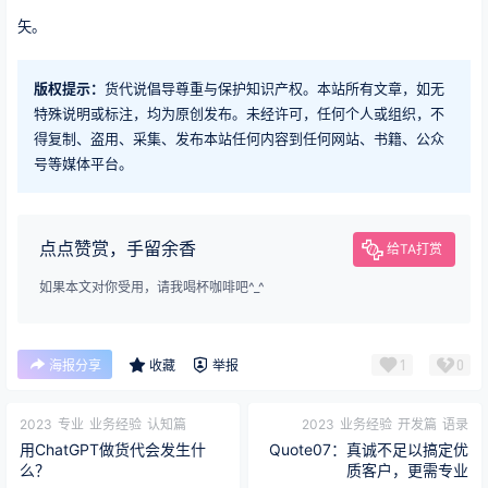
矢。
版权提示：
货代说倡导尊重与保护知识产权。本站所有文章，如无
特殊说明或标注，均为原创发布。未经许可，任何个人或组织，不
得复制、盗用、采集、发布本站任何内容到任何网站、书籍、公众
号等媒体平台。
点点赞赏，手留余香
给TA打赏
如果本文对你受用，请我喝杯咖啡吧^_^
1
0
海报分享
收藏
举报
2023
专业
业务经验
认知篇
2023
业务经验
开发篇
语录
用ChatGPT做货代会发生什
Quote07：真诚不足以搞定优
么？
质客户，更需专业