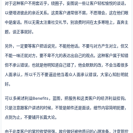
对于这种客户不用套近乎，绕圈子，妄图说一些让客户轻松愉悦的谈话，
以便增进彼此的亲近关系。这类客户通常很不屑，不愿理会，这在他们眼
中是废话。所以无需太注重社交礼节，别浪费时间在太多寒暄上，直奔主
题，谈正事就好。
另外，一定要等客户把话说完，不能抢他话。不要与对方产生对立，但又
不能一味迁就对方，要不卑不亢的表达出自己的观点。这种客户属于知错
但不承认错误，也就是他明知道自己错了，他会默默的改，不会当着很多
人面承认，所以千万不要逼迫他当着众人面承认错误，大家心知肚明就
好。
可以多阐述利益Benefits，蓝图，把服务和这类客户的经济利益挂钩。
只是注意跟客户讲述的时候，不管是邮件还是面谈，细节内容简明扼要，
点到为止，不要铺开长篇大论。
由于此类客户的掌控欲望很强，故应做好被他质问的心理准备，注意管控