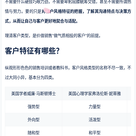
不需要什么硬技巧眼力劲，不需要卑躬屈膝觥筹交错，甚至不需要所谓热
情与努力。要的只是
对客户风格特征的把握，了解其沟通特点与决策方
式，从而让自己与客户更好地契合与适配。
理清客户类型，是价值销售”做气质相投的客户”的前提。
客户特
征有哪些？
纵观形形色色的销售培训或者教科书，客户风格类型的名称不尽一致，不
过大同小异，基本分为四类。
美国学者威廉·马斯顿博士
美国心理学家弗洛伦斯·妮蒂雅
强势型
力量型
外向型
活泼型
随和型
和平型