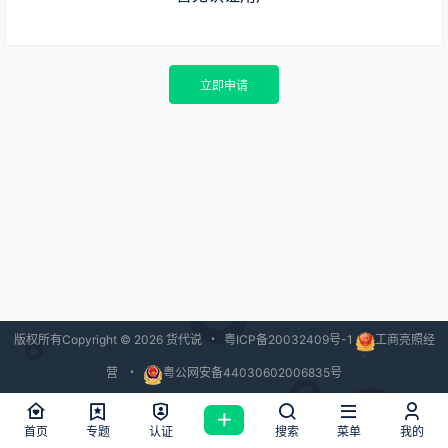
立即申请
版权所有Copyright © 2026
货代说
・
粤ICP备20032409号-1
工商亮照经
营
・
粤公网安备44030602006835号
查询 42 次，耗时 2.2291 秒
首页
专题
认证
搜索
菜单
我的