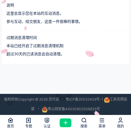
说明
这里会显示您在本站的互动消息。
参与互动，结交朋友，这是一件很棒的事情。
过期消息清理时间
本站已经开启了过期消息清理机制
超过30天的已读消息会自动清理。
版权所有Copyright © 2026
货代说
・
粤ICP备20032409号-1
工商亮照经
营
・
粤公网安备44030602006835号
查询 42 次，耗时 2.5604 秒
首页
专题
认证
搜索
菜单
我的