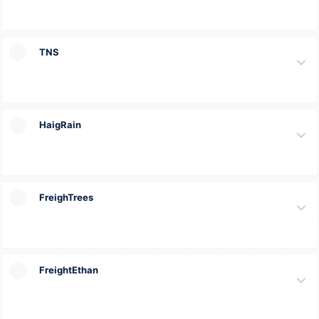
TNS
HaigRain
FreighTrees
FreightEthan