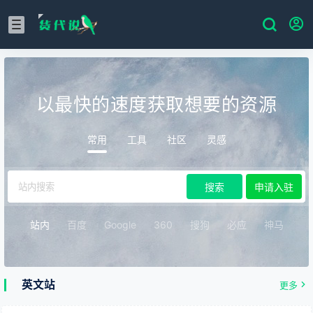
以最快的速度获取想要的资源
常用
工具
社区
灵感
搜索
申请入驻
站内
百度
Google
360
搜狗
必应
神马
英文站
更多