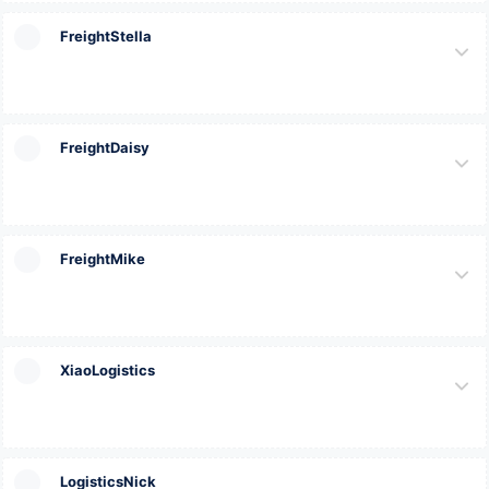
FreightStella
FreightDaisy
FreightMike
XiaoLogistics
LogisticsNick