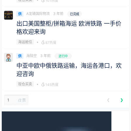
101热度
A龙辕国际物流
3 年前
供
已完成
出口美国整柜/拼箱海运 欧洲铁路 一手价
格欢迎来询
•
海运舱位
87热度
海陆空
3 年前
供
进行中
中亚中欧中俄铁路运输，海运各港口，欢
迎咨询
•
现仓买卖
145热度
❮
❯
/
2 页
海运舱位
现仓买卖
测试：求SHANGHAI-LOS ANGELES 4 X 40‘HQ
2022-06-06 13:09:44