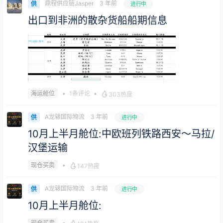
鼎程供应链Jasper
3 年前
供
进行中
出口到非洲的散杂货船船期信息
•
1条评论
•
海运舱位
303热度
A龙辕国际物流
3 年前
供
进行中
10月上半月舱位:中欧班列铁路西安～马拉/
汉堡运输
•
现仓买卖
147热度
A龙辕国际物流
3 年前
供
进行中
10月上半月舱位:
•
现仓买卖