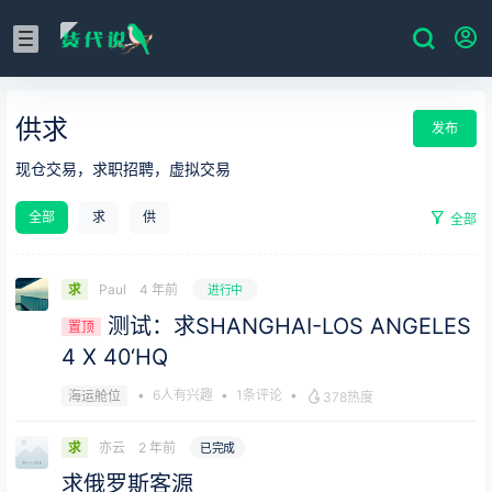
供求
发布
现仓交易，求职招聘，虚拟交易
全部
求
供
全部
Paul
4 年前
求
进行中
测试：求SHANGHAI-LOS ANGELES
置顶
4 X 40‘HQ
•
6人有兴趣
•
1条评论
•
海运舱位
378热度
亦云
2 年前
求
已完成
求俄罗斯客源