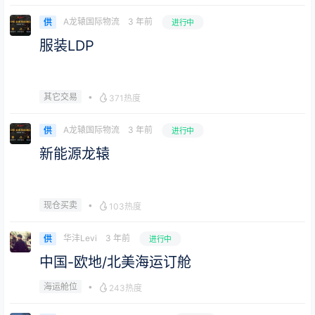
A龙辕国际物流
3 年前
供
进行中
服装LDP
•
其它交易
371热度
A龙辕国际物流
3 年前
供
进行中
新能源龙辕
•
现仓买卖
103热度
华沣Levi
3 年前
供
进行中
中国-欧地/北美海运订舱
•
海运舱位
243热度