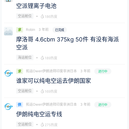
空派锂离子电池
•
空运舱位
186热度
Robin
3 年前
求
已完成
摩洛哥 4.6cbm 375kg 50件 有没有海派
空派
•
海运舱位
189热度
拓运Owen伊朗迪拜印度非洲日本
3 年前
求
进行中
谁家可以纯电空运去伊朗国家
•
空运舱位
169热度
拓运Owen伊朗迪拜印度非洲日本
3 年前
供
进行中
伊朗纯电空运专线
•
空运舱位
275热度