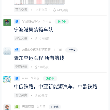
•
1人有兴趣
•
其它交易
243热度
宁波朗运小马
3 年前
供
进行中
宁波港集装箱车队
•
其它交易
107热度
A驿东空运头程何家豪
3 年前
供
已完成
驿东空运头程 所有航线
•
空运舱位
116热度
wan
3 年前
供
进行中
中俄铁路，中亚新能源汽车，中欧铁路
•
现仓买卖
90热度
天津亚南
3 年前
求
已完成