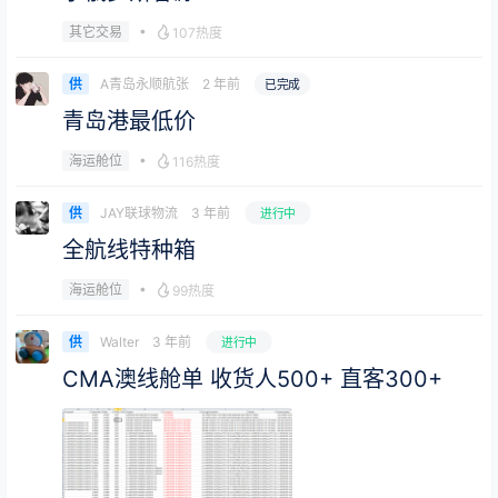
•
其它交易
107热度
A青岛永顺航张
2 年前
供
已完成
青岛港最低价
•
海运舱位
116热度
JAY联球物流
3 年前
供
进行中
全航线特种箱
•
海运舱位
99热度
Walter
3 年前
供
进行中
CMA澳线舱单 收货人500+ 直客300+