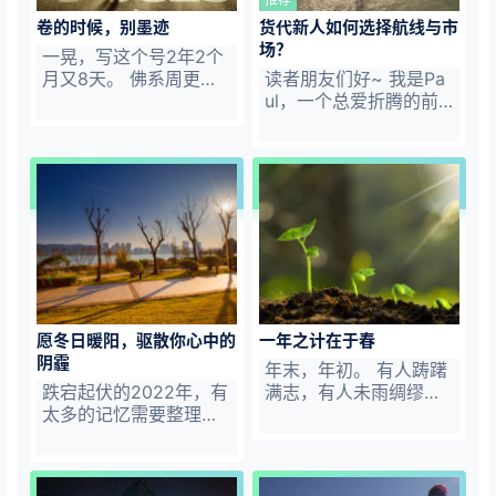
信，这个专辑有它继续
一个创作方向。并且，
卷的时候，别墨迹
货代新人如何选择航线与市
存在与更新的意义。 随
自负地给这个专题起了
场？
着读者群的开放，更多
个名字：货代指航灯，
一晃，写这个号2年2个
有益的内容被沉淀下
信誓旦旦地为货代职业
月又8天。 佛系周更，
读者朋友们好~ 我是Pa
来，及时记录显得恰逢
旅途中迷惘的人驱散黑
抛却一些随笔文章，大
ul，一个总爱折腾的前
其时。其实也谈不上什
暗，照亮前进的方向。
抵本篇是货代说的第100
国际货代人。 两年前，
么特别的干货与所谓价
每期记录若干个话题，
篇原创行业文章，总算
我写起了这个行业号，
值，内容比较散，像一
销售经验、技巧工…
完成了一个目标。 这50
这是我曾经走过的路。
锅大杂烩似的，…
来万字记录了我曾经的
无心插柳，粉丝朋友说
十年货代历程，以及现
这个小破号带她领略到
在的所思所想、所盼所
一个不一样的货代世
爱。对我来说，码字成
界。随着讨论、评论与
了生活的一部分。如果
私信的增多，我尝试将
我不写下来，过了就是
一部分自认有价值、有
过了，烟消云散，什么
营养的内容摘录下来，
愿冬日暖阳，驱散你心中的
一年之计在于春
都没留下。无心插柳，
作为一个创作方向。并
阴霾
也很荣幸，看这个小破
且，自负地给这个专题
年末，年初。 有人踌躇
号成了一些朋友工作与
合集起了个名字：货代
跌宕起伏的2022年，有
满志，有人未雨绸缪，
生活的一部分。有粉丝
指航灯。 不知不觉，已
太多的记忆需要整理。
有人壮怀激烈，有人有
朋友说，给了她心灵蕴
经来到第 11 期。 * 私
过去的12月，显得不平
的放矢。 在这个咋暖还
藉与希望。 随着讨论、
信：货代新人如何选择
凡。有世界杯阿根廷夺
寒的春天， 草木已经发
评论与…
市场和国家？ * 讨论：
冠，一切坚持与等待有
芽了： * 名字起好了，