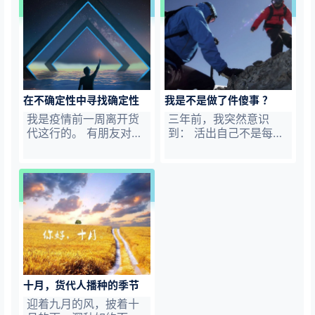
…
了结果，有了意义，无
就成功了一半 * 专业知
比动容。这更让我坚定
识与线上销售的结合 *
热爱与长期主义的价值
一封美国代理同行的推
观。 但突如其来的放开
广信 * 空运项目货和庄
与阳，让原本相对平静
家谈成本 * 从货代角度
的心境多了一些褶皱。
看国外清关行 * 国际货
好在，阵痛不是那么漫
代怎么学商务英语 * 项
在不确定性中寻找确定性
我是不是做了件傻事 ？
长。 12月的冬日，暖阳
目物流货关键人总砍价
总是能驱散心中的阴
草长莺飞，成了《货代
我是疫情前一周离开货
三年前，我突然意识
霾。 《指航灯》第 9
指航灯》第 10 期： 20
代这行的。 有朋友对我
到： 活出自己不是每天
期，12月的讨论、私
23值得期待。 1. 公司名
说你离开的真不是时
做同样的事情，然后期
信、评论汇编 * 一封商
字起好了…
候，太可惜了，错过了
望明天不一样，那是做
务邀请函的撰写 * 一个
最暴利赚钱的几年。也
梦。 这个梦我都做了10
SEO眼中的开…
有朋友说现在放开了，
年。梦醒了，需要改
明年预期外贸出口又是
变，改变需要行动。 于
一波高峰，没有回来接
是我转型了，不再以货
着干的想法吗？ 对朋友
代为生，决定做自己更
们的善意，我很感激。
喜欢与擅长的事情。 也
只是没办法，我这人就
许这行待久了，有那么
爱折腾。转型了，就不
一些情结， 就这么地，
十月，货代人播种的季节
吃回头草了，趁还年
有了《货代说》的萌
轻，我想听从内心，去
芽。 [player autoplay
迎着九月的风，披着十