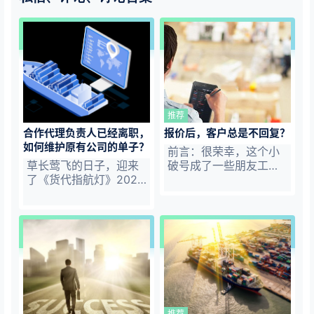
推荐
合作代理负责人已经离职，
报价后，客户总是不回复？
如何维护原有公司的单子？
前言：很荣幸，这个小
草长莺飞的日子，迎来
破号成了一些朋友工作
了《货代指航灯》2024
与生活的一部分。更有
年的第一篇。这个专题
粉丝朋友说，给了她心
早已有之，本期已来到
灵蕴藉与希望。 随着讨
第 14 期。 很荣幸，这
论、评论与私信等互动
个小破号成为了一些朋
的增多，有些有记录分
友工作与生活的一部
享价值，却因散落在不
分。更有读者说，这是
同地点，部分朋友没有
货代人的世外桃源，给
看见，挺可惜的。我尝
了她心灵蕴藉与希望。
试顺手将它们拾起来，
基于此，我有理由相
做个保存和分享，作为
推荐