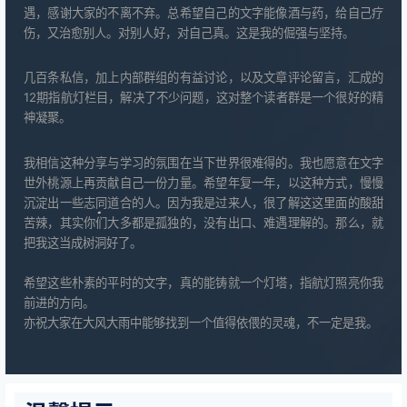
遇，感谢大家的不离不弃。
总希望自己的文字能像酒与药，给自己疗
伤，又治愈别人。对别人好，对自己真。这是我的倔强与坚持。
几百条私信，加上内部群组的有益讨论，以及文章评论留言，汇成的
12期指航灯栏目，解决了不少问题，这对整个读者群是一个很好的精
神凝聚。
我相信这种分享与学习的氛围在当下世界很难得的。我也愿意在文字
世外桃源上再贡献自己一份力量。希望年复一年，以这种方式，慢慢
沉淀出一些志同道合的人。因为我是过来人，很了解这这里面的酸甜
苦辣，其实你们大多都是孤独的，没有出口、难遇理解的。那么，就
把我这当成树洞好了。
希望这些朴素的平时的文字，真的能铸就一个灯塔，指航灯照亮你我
前进的方向。
亦祝大家在大风大雨中能够找到一个值得依偎的灵魂，不一定是我。