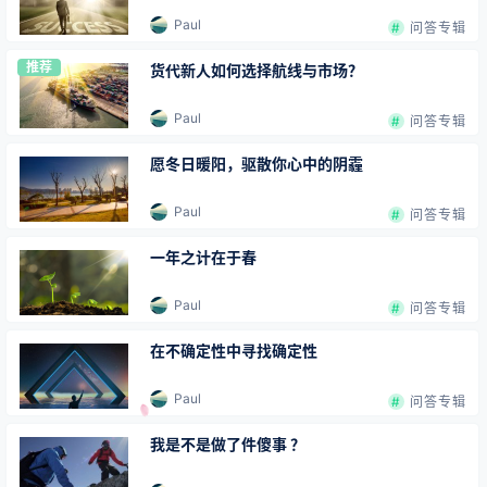
Paul
问答专辑
推荐
货代新人如何选择航线与市场？
Paul
问答专辑
愿冬日暖阳，驱散你心中的阴霾
Paul
问答专辑
一年之计在于春
Paul
问答专辑
在不确定性中寻找确定性
Paul
问答专辑
我是不是做了件傻事 ？