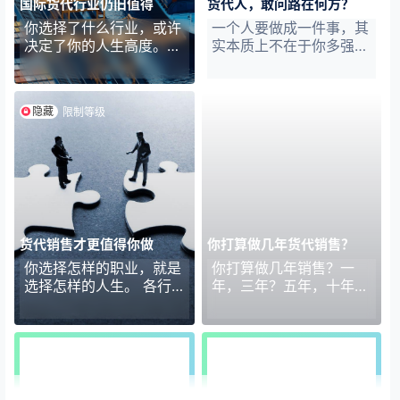
疫情之下，不少货代老鸟
省时省力得多。行文上虽
国际货代行业仍旧值得
货代人，敢问路在何方？
因业绩压力、平台资源、
不是特别严谨，但足以帮
你选择了什么行业，或许
一个人要做成一件事，其
公司文化、薪资待遇等各
你避掉中间的坑。 你知
决定了你的人生高度。
实本质上不在于你多强，
种原因跳槽到其它同行公
道我有一家一个人的货代
行业简史 自1840年鸦片
而是你要顺势而为，于万
司，以获得更好的发展。
公司，虽然没怎么运营，
战争后，随着殖民主义者
仞之上推千钧之石。---
当然，还有一部分本就是
空置状态，但流程这事
的入侵，资本主义的贸
雷军 01 惭愧之至。 作为
这个…
儿…
隐藏
限制等级
易、海关、航运、保险等
一个传统的货代人，尽管
行业在中国建立起来，国
我自诩对互联网有些敏感
际货运代理行业也逐渐形
度，但我直到转型后才知
成。 1949年解放前，中
道这句话。 确切的说，
国的货代行业几乎全部被
经历了岁月的洗礼，后知
帝国主义和资本主义国家
后觉。 十年里，我掉入
的洋行（主要是英商太古
了能力的陷阱，深信能力
和怡和洋行）所控制和垄
和努力很重要，将自己逼
货代销售才更值得你做
你打算做几年货代销售？
断。 1956年，全行业实
成了满腹才华与孜孜不倦
你选择怎样的职业，就是
你打算做几年销售？一
行公私合营。在计划经济
的样子。 是的，有那么
选择怎样的人生。 各行
年，三年？五年，十年，
指导下，我国建立了国营
一句话，难走的路，从不
各业，各种职业。 在货
还是二十年？ 销售需要
的对外贸易运输企业，即
拥挤。所以我只顾着低头
代这行，职业大体只分为
一定的积累和沉淀。从销
中国对外贸易运输…
做事，而没有看路。…
两类，一类是销售（具体
售代表，到销售组长，再
的销售职位名称五花八
到销售经理，直至销售总
门），另一类是是后勤
监，最高等级合伙股东或
（操作跟单，单证文件，
者自主创业当老板。这个