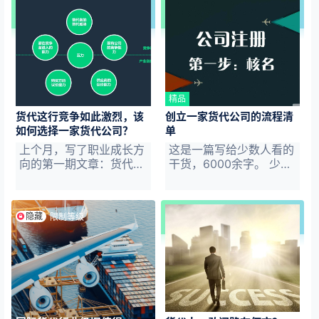
精品
货代这行竞争如此激烈，该
创立一家货代公司的流程清
如何选择一家货代公司？
单
上个月，写了职业成长方
这是一篇写给少数人看的
向的第一期文章：货代
干货，6000余字。 少数
人，敢问如在何方？ 于
人指的是老鸟们，那些做
此文中，我浅尝辄止地回
货代业务多年，有志于转
答了关于货代这行值不值
型创业，或者想单干，魂
隐藏
限制等级
得做，以及与行业趋势有
牵梦绕、跃跃欲试却因各
关的问题。 又是一个毕
种原因还未迈出这一步的
业季，很多萌新开始求职
朋友。 新人收藏，过几
工作，或专业对口、或无
年羽翼丰满后再来看，或
处可去、或误打误撞、或
者先看看涨涨知识是可以
眼红暴利，进入了货代这
的。 相信我，方方面面
行，做起了货代销售。
的细节，会比你自己摸索