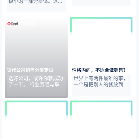
极小的一部分群体。这个
的朋友私信于我：想转
乐乎，自己心急如焚，但
《发现不一样的货代世
群体便是在近两年创业，
行，但又不知道自己能做
不知从何处下手；或者…
界，有问题上货代说》，
或者有创业想法还未行动
什么。问我能否给点意
回复过：…
的货代销售们。 “一入销
见？我的转型基于怎样的
隐藏
限制等级
售深似海，从此他行是路
考虑？ 我不知道该如何
人”。 认识的几个同年龄
回复，通常都是一笑而
段的前同事，在离职后，
过。 我的十年工作履
还是做起了货代老本行，
历，足够简单。一个行
只不过换了身份，从销售
业，一家公司，一个职
转为了老板。 粉丝朋友
务。谈职业规划，我没那
中，也有好几个在历经多
个资格。转型的话，就是
年的销售风雨后，变成创
折腾了。投资、写作、咨
货代公司销售分类定位
性格内向，不适合做销售？
业者，有了自己的公司与
询顾问、网络营销.....都
选好公司，或许你就成功
世界上有两件最难的事，
团队。 用朋友的话来
不和货代沾边。 不过除
了一半。 行业赛道与职
一个是把别人的钱放到自
说，“不知道该做些什
了投资外，我其他的身份
业选好后，选择一家适合
己的兜里，另一个是把自
么，做习惯了，就还是走
角色其实还是基于货代这
自己的公司，或者知道自
己的思想灌输到别人的脑
老路呗，反正工作也没什
个行业的创…
己所在公司处于什么样的
子里。 销售刚好两者兼
么变…
位置，给自己一个清晰的
而有之，让别人接受自己
定位，对每个人来说都是
的东西，并掏钱。以此来
一门必修课。
看，销售是最具挑战性的
工作。很多人会因此对自
己能否胜任销售心存担