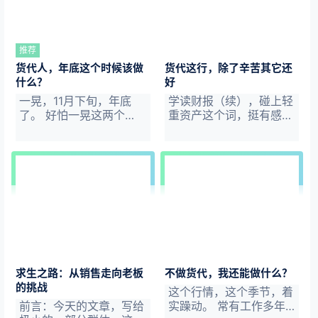
航线商务等）。大一些的
职业路径在各货代公司莫
公司还有其它一些专业类
不如是。 每个阶段都需
岗位，比如人事、财务、
要一段时间的积累，没有
技术，设计，产品，品
三五年的历练，敢在名片
推荐
牌，运营..... 如果你确定
上写上销售经理，甚至什
货代人，年底这个时候该做
货代这行，除了辛苦其它还
从事国际货代这行，如果
么高级资深的，呵呵一笑
什么？
好
你不是专业类岗位专业，
就行了。 追求这些头
一晃，11月下旬，年底
学读财报（续），碰上轻
Paul建议选择货代销售类
衔，或者妄图用一些高阶
了。 好怕一晃这两个
重资产这个词，挺有感
职业与工作，而非后勤类
标签唬人没有任何意义。
字，不要钱，但索命。2
触，有些创作灵感涌上心
岗位。即便你当前从事…
你的举手投足，客户都看
023就只剩40天。 Dam
头，So，简单聊聊。 上
在眼里，…
n，又是一年。相信，很
周，服务号“货代说”宣布
多朋友会有这样的感觉。
停更（是时候告一段落
年底，冲刺阶段。对于公
了-短暂告别篇）一段时
司来说，意味着大干一
间，原因大体说来两个：
场，收关战。 对个人来
一个是我情怀佛系，电量
说，同样如此。为了实现
不足；另一个是我转型投
年初的目标和愿望，又或
资，精力不够。 如你所
者给自己一个交待，为了
见，投资是我现在在做的
自我的证明…这是一个销
事，我告别了货代业务，
求生之路：从销售走向老板
不做货代，我还能做什么？
售该有的本能与信念感。
并有两年后彻底离开这行
的挑战
这个行情，这个季节，着
但肯定也有一些朋友，想
的打算。 为何离开货
前言：今天的文章，写给
实躁动。 常有工作多年
努力，看着同事忙得不亦
代？ 指航灯的第一期