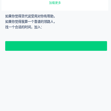
加载更多
些钱？ 销售职位五花八
门，但对销售人员来说，
薪资结构基本相同。国际
如果你觉得货代说受用对你有帮助，
货代行业，主要来自以下
如果你觉得我算一个靠谱的领路人，
几个方面：
找一个合适的时间，加入：
陪伴成长计划