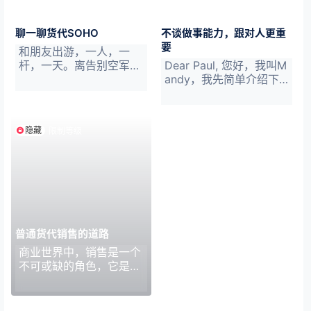
忧。在所有的自我怀疑
中，存在一个很普遍的误
区： 即认为自己性格腼
聊一聊货代SOHO
不谈做事能力，跟对人更重
腆、文静内向，不擅长交
要
和朋友出游，一人，一
际，不适合销售工作。
杆，一天。离告别空军一
Dear Paul, 您好，我叫M
“没有任何销售的天赋，
步之遥… 让人哭笑不得的
andy，我先简单介绍下
连跟人多说几句话的胆量
是，临走的时候，我把鱼
自己的情况。我今年3*
都没有，谈何销售啊？”
竿给了朋友的10岁小孩
岁，做货代这行十多年
这代表了…
哥，他却很快上鱼了，还
了，之前一直做直客的操
隐藏
限制等级
是小小的海钓杆。 此时
作，后期也做了海外客
此刻，实力、运气、努
服，销售支持等工作，全
力…这些事情真的没法
航线都做过,比较擅长美
说，唯一可以解释的是，
加线的货物进出口。其他
这个小孩眼里有光，他对
航线进出口长链条的也都
钓鱼的喜欢与热爱是藏不
做过。但是没有实际做过
住的。看他这么小年纪就
销售。我自己感觉做操作
可以一个人坐在湖边上心
客服我已经做到头了，没
普通货代销售的道路
无旁骛，盯着浮漂目不转
有上升空间了，所以想转
商业世界中，销售是一个
睛，你就知道老天对他的
型，机缘巧合来到现在的
不可或缺的角色，它是企
嘉许是很合理与公平的。
公司。 我们公司是一家
业盈利的关键环节；对个
钓鱼这事儿和SOHO挺像
纯LOCAL的公司，中国
人而言，销售是最有钱途
的，…
各个口岸都有自…
的职业之一。 销售赚那