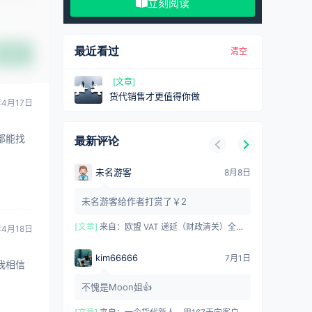
立刻阅读
最近看过
清空
提交
[文章]
货代销售才更值得你做
年4月17日
都能找
最新评论
未名游客
8月8日
未名游客给作者打赏了￥2
[文章]
来自：
欧盟 VAT 递延（财政清关）全攻略：概念、优势与合规要点
年4月18日
kim66666
7月1日
我相信
不愧是Moon姐👍