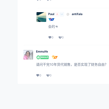
Paul
@
antifala
A
M
会的👊
0
0
EmmaYe
请问干完10年货代销售，是否实现了财务自由？
0
0