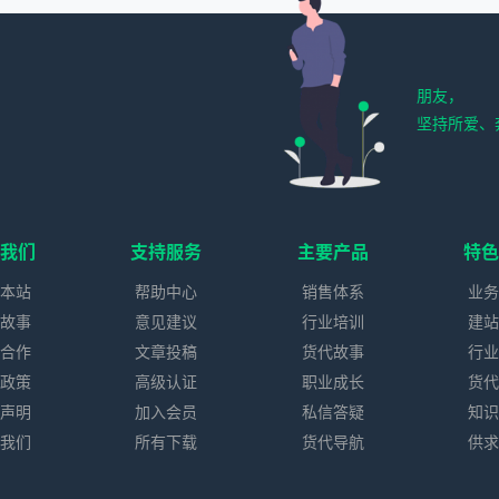
朋友，
坚持所爱、
我们
支持服务
主要产品
特
本站
帮助中心
销售体系
业
故事
意见建议
行业培训
建
合作
文章投稿
货代故事
行
政策
高级认证
职业成长
货
声明
加入会员
私信答疑
知
我们
所有下载
货代导航
供