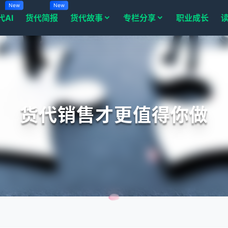
New
New
代AI
货代简报
货代故事
专栏分享
职业成长
货代销售才更值得你做