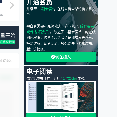
开通会员
业
升级至
"书籍会员"
，在线查看全部销售培训文
章。
05
视自身需要和经济能力，亦可加入
“陪伴会员”
或者“钻石会员”
。较之于书籍会员单一的在线
阅读权限，这两个高等级会员拥有文档下载、
答疑讲解、读者交流、签名赠书（若纸质书出
版）等权限。
现在加入
走得更远
电子阅读
确认修改
像翻纸质书那样，开启
沉浸式阅读
体验。