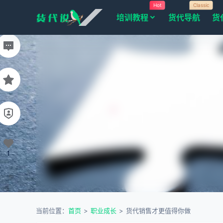
Hot
Classic
培训教程
货代导航
货
1
当前位置：
首页
>
职业成长
>
货代销售才更值得你做