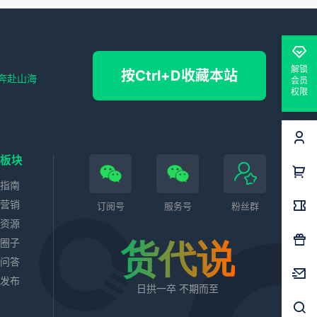
解锁
按Ctrl+D收藏本站
奔赴山海
会员
权限
色板块
务指南
站营销
订阅号
服务号
粉丝群
业资源
代圈子
货代说
识问答
求发布
日拱一卒 不期而至