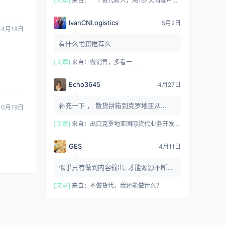
[文章]
来自：
一个货代新人，用167天向客户交付价值
IvanCNLogistics
5月2日
年4月18日
有什么书籍推荐么
[文章]
来自：
做销售，多看一二
Echo3645
4月27日
补充一下 ， 散货拼箱到克罗地亚从
10月19日
KOPER 中转的 ， 所有的目的港收费要
在KOPER 支付完毕才安排转运的 ...
[文章]
来自：
出口克罗地亚国际货代业务开发指南
GES
4月11日
似乎只有做到内容输出, 才能源源不断的
积累, 在网络上建立一个自己的 数字生
命,它其实就是我自身的外显...
[文章]
来自：
不做货代，我还能做什么？