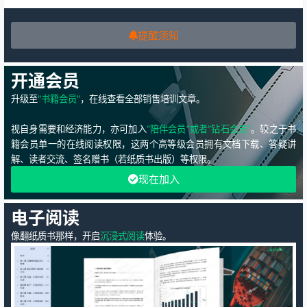
提醒须知
开通会员
升级至
"书籍会员"
，在线查看全部销售培训文章。
视自身需要和经济能力，亦可加入
“陪伴会员”或者“钻石会员”
。较之于书
籍会员单一的在线阅读权限，这两个高等级会员拥有文档下载、答疑讲
解、读者交流、签名赠书（若纸质书出版）等权限。
现在加入
电子阅读
像翻纸质书那样，开启
沉浸式阅读
体验。