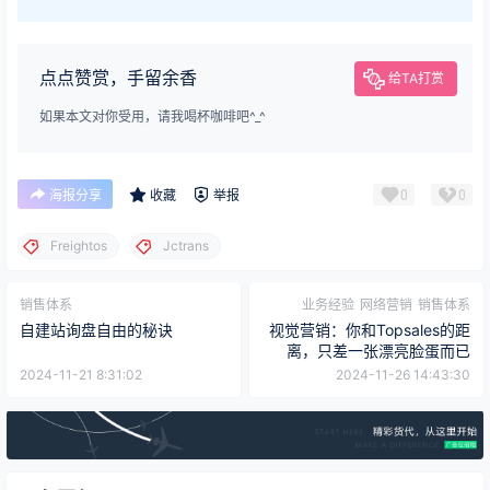
点点赞赏，手留余香
给TA打赏
如果本文对你受用，请我喝杯咖啡吧^_^
0
0
海报分享
收藏
举报
Freightos
Jctrans
销售体系
业务经验
网络营销
销售体系
自建站询盘自由的秘诀
视觉营销：你和Topsales的距
离，只差一张漂亮脸蛋而已
2024-11-21 8:31:02
2024-11-26 14:43:30