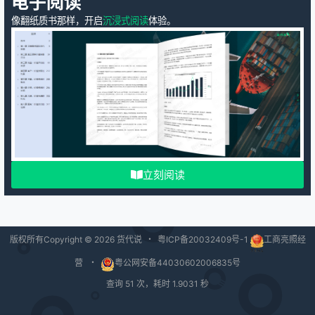
电子阅读
像翻纸质书那样，开启
沉浸式阅读
体验。
立刻阅读
版权所有Copyright © 2026
货代说
・
粤ICP备20032409号-1
工商亮照经
营
・
粤公网安备44030602006835号
查询 51 次，耗时 1.9031 秒