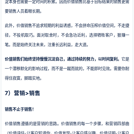
淀本身也需要一定时间的积累。因而价值销售比基于目标结果的销售更需
要销售人员着眼长期。
此外，价值销售不追求短期的利益诱惑，不会拼命压榨价值空间，不走捷
径，不投机取巧。面对取舍时，不会急功近利，选择牺牲客户，狠赚一
笔。而是始终关注未来，注重长远利益，走大道。
价值销售们始终坚持慢慢沉淀自己，通过持续的努力，以时间复利。
它是
一个潜移默化的影响过程，而不是一蹴而就的，不能即时见效。需要你耐
得住寂寞，脚踏实地。
7）营销>销售
销售不止于销售！
价值销售遵循的是营销的思路。价值销售的每一个步骤，和营销四部曲
（价值评估-让客户知道你，价值发现-让客户感兴趣，价值证明-让客户