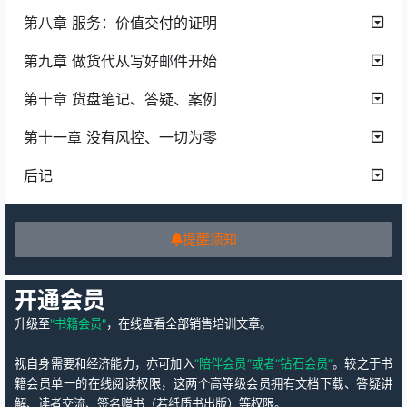
第八章 服务：价值交付的证明
第九章 做货代从写好邮件开始
第十章 货盘笔记、答疑、案例
第十一章 没有风控、一切为零
后记
提醒须知
开通会员
升级至
"书籍会员"
，在线查看全部销售培训文章。
视自身需要和经济能力，亦可加入
“陪伴会员”或者“钻石会员”
。较之于书
籍会员单一的在线阅读权限，这两个高等级会员拥有文档下载、答疑讲
解、读者交流、签名赠书（若纸质书出版）等权限。