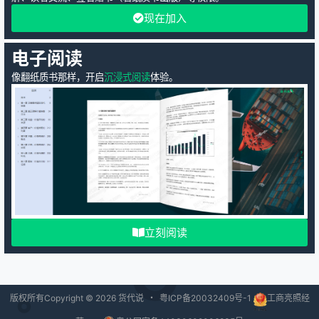
现在加入
电子阅读
像翻纸质书那样，开启
沉浸式阅读
体验。
立刻阅读
版权所有Copyright © 2026
货代说
・
粤ICP备20032409号-1
工商亮照经