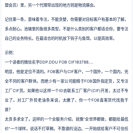
盟会员）里，另一个代理常出现的地方则是物流展会。
记住第一条，意味着专注，不能贪婪，你需要对目标客户有基本的了解，
多点耐心。
池塘里的鱼很多类型，不是什么类别的客户都适合你，要专注
自己的业务特长。在最适合的时机放下钩子与鱼饵，以提高效率。
示例：
一个读者的微信名字DDP.DDU FOB CIF183788....
明显，他是定位不清的。FOB客户与CIF客户，一个国外，一个国内，完
全不同的客户群体。而绝少有一家公司能精于FOB国外指定货，又专注
工厂CIF货。如果他以这样一个ID去联系工厂客户(CIF)开发，太过不专
业了。对工厂外贸老油条来说，太嫩了，你一个FOB直客货代找我干
甚？
太贪多求全了。这样的一个全服务介绍，就像“全世界都做，都能给最低
价”一个球样。说话不打草稿，不靠谱的没边。一开始就给客户不可信任