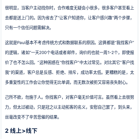
很明显，当客户主动找你时，合作难度无疑会小很多，很多客户甚至看上
去都是送上门的。因为省去了“让客户知道你，让客户感兴趣”两个步骤，
只有一个信任问题需解决。
这就是Paul基本不考虑传统方式和数据联系的原因。这俩都是“我找客户”
的逻辑，诸如“一天200个电话或者邮件，询价的也就一周1-2个，即使报
价了也不怎么回。”这种困惑在“你找客户”中太过常见。对比其它“客户找
我”的渠道，客户总是反感、拒绝、排斥，成功率太低。更糟糕的是，太
多重复性的工作会让你觉得无比单调，而无数次被拒又容易丧失耐心。
己所不欲，勿施于人。你找客户，对客户毫无价值可言。虽然看上去很努
力，但太过被动，只是冠之以主动拓客的名义，安慰自己罢了，到头来，
丝毫改变不了辛苦悲催的结果。
2 线上>线下