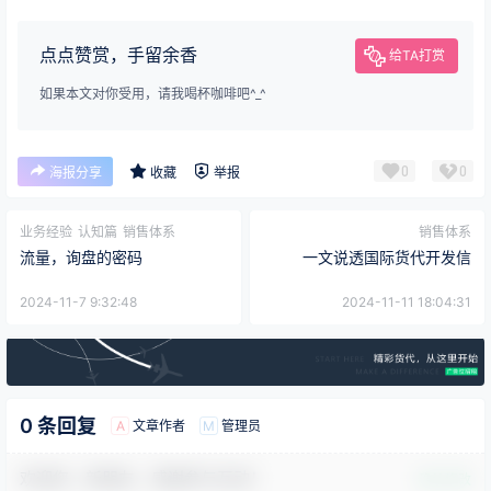
点点赞赏，手留余香
给TA打赏
如果本文对你受用，请我喝杯咖啡吧^_^
0
0
海报分享
收藏
举报
业务经验
认知篇
销售体系
销售体系
流量，询盘的密码
一文说透国际货代开发信
2024-11-7 9:32:48
2024-11-11 18:04:31
0 条回复
文章作者
管理员
A
M
欢迎您，新朋友，感谢参与互动！
确认修改