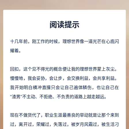
了。
即便客户有那么点要回扣的意思与兴趣，如果我一上来就提佣金的
阅读提示
这个做法将显得太业余了。没有客户会在对我一无所知的情况下，
愿意将TA人性中不好的地方暴露给我的。
十几年前，刚工作的时候，理想世界像一道光芒在心底闪
再有，如果客户拿着回扣与降价去压原来的供应商怎么办？底牌都
耀着。
被人看完了，徒为他人添嫁衣。
回扣，这个见不得光的概念便让我的理想世界蒙上灰尘。
隐藏内容，仅限以下用户组阅读
登录
注册
慢慢地，我会妥协，会让步，会交换利益，会共享利益。
如果您未在其中，可以升级
我开始明白横冲直撞只会让自己遍体鳞伤，也让自己在
“渣男”不主动、不拒绝、不负责的道路上越走越远。
现在不做货代了，职业生涯最善良的举动就是让那个来到
过，离开过，荣耀过，失落过，被岁月风霜过，被生活刁