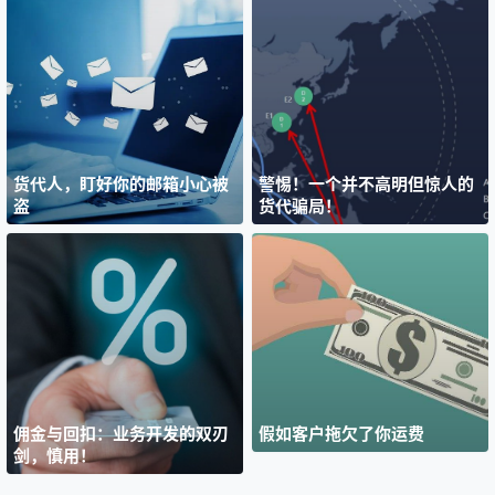
货代人，盯好你的邮箱小心被
警惕！一个并不高明但惊人的
盗
货代骗局！
佣金与回扣：业务开发的双刃
假如客户拖欠了你运费
剑，慎用！