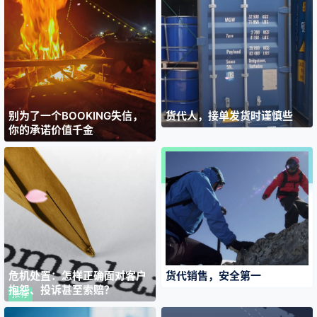
别为了一个BOOKING失信，
货代人，接单发货时谨慎些
你的承诺价值千金
危机处置：怎样正确面对客户
货代销售，安全第一
抱怨、投诉甚至索赔？
推荐