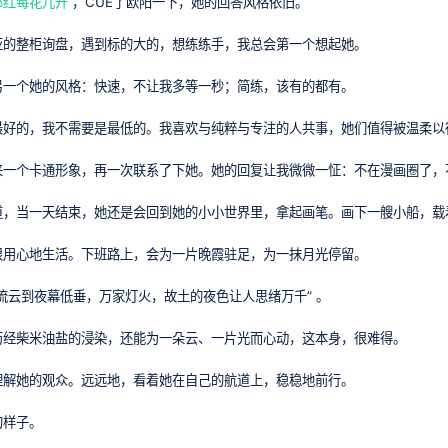
那红莓花儿开
，CUE了欧阳一下，她的回答风格依旧。
亚的整柜询盘，遇到标的大的，想练练手，我总会第一个想起她。
另一个她的风格：快速，不让我多等一秒；简练，该有的都有。
最好的，我不需要是最低的。我喜欢与纯粹与专注的人共事，她们值得被温柔以
来一个卡通形象，再一次联系了下她。她的回复让我微微一怔：不在漫画圈了，
道，当一天结束，她还是会回到她的小小世界里，拿起画笔。画下一艘小船，载
很用心地生活。下班路上，会为一片晚霞驻足，为一抹月光停留。
流云到夜幕低垂，万家灯火，故土的夜色让人思绪万千” 。
历经柴米油盐的浸染，还能为一朵云、一片光而心动，这本身，很难得。
理解她的观众。远远地，看着她在自己的航道上，稳稳地前行。
的样子。