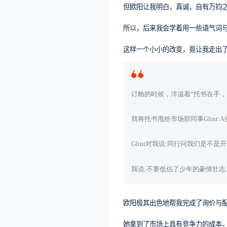
但欧阳让我明白，真诚，自有万钧
所以，后来我会学着用一些语气词
这样一个小小的改变，竟让我走出了
订舱的时候，洋溢着“托书在手，
我将托书甩给市场部同事Glint:A供
Glint对我说:同行问我们是不
我说:不要低估了少年的豪情壮志
欧阳极其出色地帮我完成了询价与
她拿到了市场上具有竞争力的成本