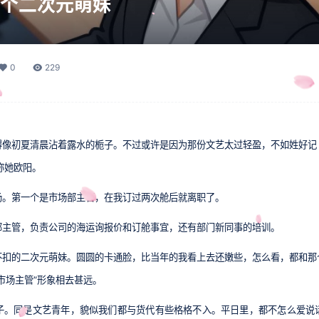
个二次元萌妹
0
229
得像初夏清晨沾着露水的栀子。不过或许是因为那份文艺太过轻盈，不如姓好记
惯称她欧阳。
场。第一个是市场部主管，在我订过两次舱后就离职了。
部主管，负责公司的海运询报价和订舱事宜，还有部门新同事的培训。
不扣的二次元萌妹。圆圆的卡通脸，比当年的我看上去还嫩些，怎么看，都和那
市场主管”形象相去甚远。
子。同是文艺青年，貌似我们都与货代有些格格不入。平日里，都不怎么爱说