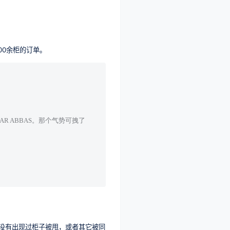
00余柜的订单。
DAR ABBAS。那个气势可拽了
没有出现过柜子被甩，或者其它被同