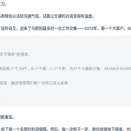
之力。
与表情包以活跃沟通气氛，试着让生硬的对话变得有温度。
自怜自艾，迎来了与欧阳最多的一次工作交集——2013年，第一个大客户，6
天下我有”的感觉。
应商 2*个20FT，B:1*个柜，C:1*个柜，共4*个小重柜订舱，XIAMEN-BAN
是开玩笑，她没指望我们能一次性订这么多柜
。
配舱事宜。
，给了我一个丰厚的利润保障。然后，每一次柜子一定，舱位就很快下得来，也