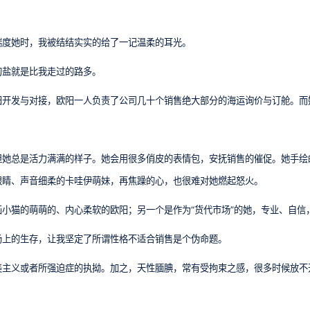
揣度她时，我被结结实实的给了一记温柔的耳光。
的盐就是比我走过的路多。
阳开发与对接，欧阳一人负责了公司几十个销售绝大部分的海运询价与订舱。而
但她总是活力满满的样子。她会用很多俏皮的表情包，安抚销售的催促。她手绘
眼睛、声音细柔的卡哇伊萌妹，再焦躁的心，也很难对她燃起怒火。
小猫的萌萌的、内心柔软的欧阳；另一个是作为“货代市场”的她，专业、自信
场上的生存，让我坚定了所谓性格不适合销售是个伪命题。
美主义或者所强迫症的执拗。加之，天性腼腆，常有受拘束之感，很多时候放不