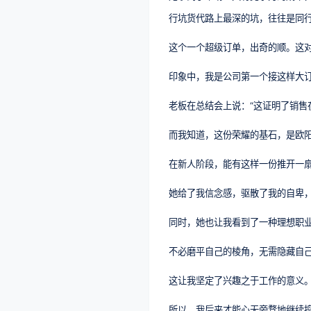
行坑货代路上最深的坑，往往是同
这个一个超级订单，出奇的顺。这
印象中，我是公司第一个接这样大
老板在总结会上说：“这证明了销售
而我知道，这份荣耀的基石，是欧
在新人阶段，能有这样一份推开一
她给了我信念感，驱散了我的自卑
同时，她也让我看到了一种理想职
不必磨平自己的棱角，无需隐藏自己
这让我坚定了兴趣之于工作的意义
所以，我后来才能心无旁骛地继续