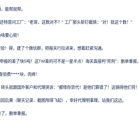
嘛，能帮就帮。
，还特意问工厂：“老哥，这数对不？” 工厂那头斩钉截铁：“对！就这个数！”
为啥要心软！
查验！得，建了个微信群，把报关行拉进来，想着赶紧沟通。
们申报的差了快5吨！这TM差的可不是一星半点！海关直接判“死刑”：删单重报
查验费****块，肉疼！
转头就跟国外客户和代理哭诉：“都怪你货代！是他们算错了！这锅得他们背！
前因后果（聊天记录、截图甩得飞起），幸好代理明事理，站我们这边。
垫了，删单重报。