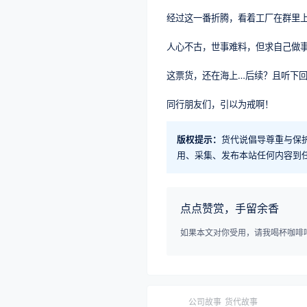
经过这一番折腾，看着工厂在群里
人心不古，世事难料，但求自己做事
这票货，还在海上…后续？且听下
同行朋友们，引以为戒啊！
版权提示：
货代说倡导尊重与保
用、采集、发布本站任何内容到
点点赞赏，手留余香
如果本文对你受用，请我喝杯咖啡吧^
公司故事
货代故事