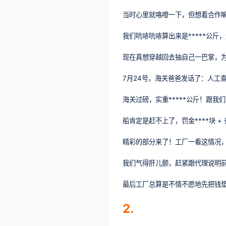
当时心里就咯噔一下，但想着合作
我们吭哧吭哧算出来是*****公斤
现在真想穿越回去抽自己一巴掌，
7月24号，海关爸爸发话了：人工
海关过磅，实重*****公斤！跟我
船肯定是赶不上了，罚金****块 + 
精彩的部分来了！工厂一看这情况，
我们气得肝儿颤，赶紧跟代理说明
最后工厂总算是不情不愿地先把钱
2.