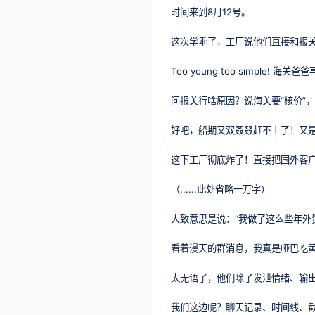
时间来到8月12号。
这次学乖了，工厂说他们直接和报
Too young too simple! 海
问报关行啥原因？说海关要“核价”
好吧，船期又双叒叕赶不上了！又
这下工厂彻底炸了！直接把国外客
（......此处省略一万字）
大致意思是说：“我做了这么些年外
看着漫天的群消息，我真是哑巴吃
太无语了，他们除了发泄情绪、输
我们这边呢？聊天记录、时间线、