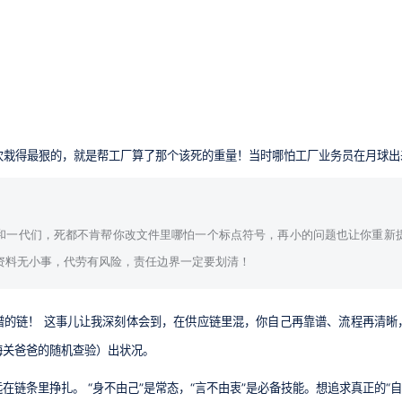
。
这次栽得最狠的，就是帮工厂算了那个该死的重量！当时哪怕工厂业务员在月球
和一代们，死都不肯帮你改文件里哪怕一个标点符号，再小的问题也让你重新
资料无小事，代劳有风险，责任边界一定要划清！
谱的链！ 这事儿让我深刻体会到，在供应链里混，你自己再靠谱、流程再清晰
海关爸爸的随机查验）出状况。
在链条里挣扎。 “身不由己”是常态，“言不由衷”是必备技能。想追求真正的“自