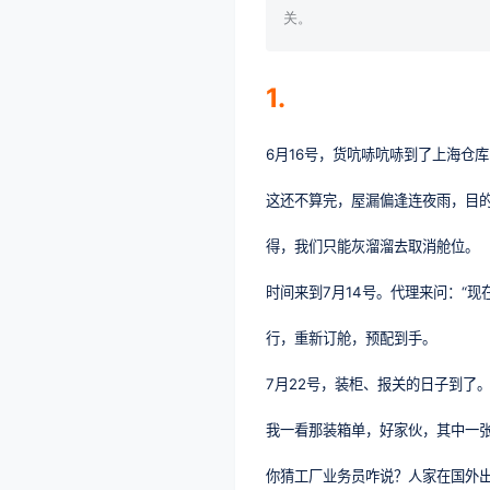
关。
1.
6月16号，货吭哧吭哧到了上海仓
这还不算完，屋漏偏逢连夜雨，目
得，我们只能灰溜溜去取消舱位。
时间来到7月14号。代理来问：“现
行，重新订舱，预配到手。
7月22号，装柜、报关的日子到了
我一看那装箱单，好家伙，其中一张
你猜工厂业务员咋说？人家在国外出