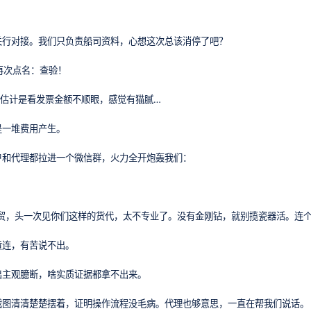
关行对接。我们只负责船司资料，心想这次总该消停了吧？
关爸爸再次点名：查验！
，估计是看发票金额不顺眼，感觉有猫腻…
是一堆费用产生。
户和代理都拉进一个微信群，火力全开炮轰我们：
贸，头一次见你们这样的货代，太不专业了。没有金刚钻，就别揽瓷器活。连个
黄连，有苦说不出。
出主观臆断，啥实质证据都拿不出来。
截图清清楚楚摆着，证明操作流程没毛病。代理也够意思，一直在帮我们说话。