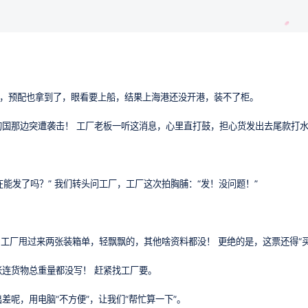
库，预配也拿到了，眼看要上船，结果上海港还没开港，装不了柜。
的国那边突遭袭击！ 工厂老板一听这消息，心里直打鼓，担心货发出去尾款打
在能发了吗？” 我们转头问工厂，工厂这次拍胸脯：“发！没问题！”
。工厂甩过来两张装箱单，轻飘飘的，其他啥资料都没！ 更绝的是，这票还得“买
连货物总重量都没写！ 赶紧找工厂要。
差呢，用电脑“不方便”，让我们“帮忙算一下”。