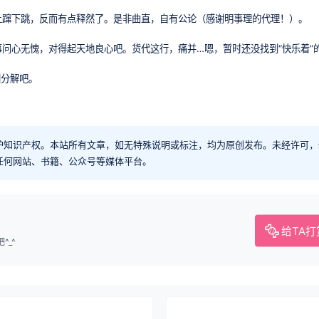
上蹿下跳，反而有点释然了。是非曲直，自有公论（感谢明事理的代理！）。
问心无愧，对得起天地良心吧。货代这行，痛并…嗯，暂时还没找到“快乐着”
回分解吧。
护知识产权。本站所有文章，如无特殊说明或标注，均为原创发布。未经许可，
任何网站、书籍、公众号等媒体平台。
给TA打
_^