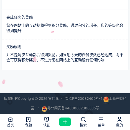
完成任务的奖励
您在网站上的互动都将得到积分奖励，通过积分的增长，您的等级也会
得到提升
奖励规则
并不是每次互动都会得到奖励，如果您今天的任务次数已经达成，将不
会再获得积分奖励，不过对您在网站上的互动没有任何影响
版权所有Copyright © 2026
货代说
・
粤ICP备20032409号-1
工商亮照经
营
・
粤公网安备44030602006835号
查询 42 次，耗时 2.0276 秒
首页
专题
认证
搜索
菜单
我的