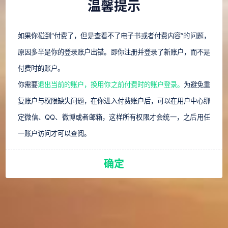
温馨提示
第四章 客户：价值发现的对象
如果你碰到“
付费了，但是查看不了电子书或者付费内容
”的问题，
第五章 方案：价值传递的载体
原因多半是你的登录账户出错。即你注册并登录了新账户，而不是
第六章 价格：价值传递的形式
付费时的账户。
第七章 沟通：价值传递的补充
你需要
退出当前的账户，换用你之前付费时的账户登录。
为避免重
复账户与权限缺失问题，在你进入付费账户后，可以在用户中心绑
第八章 服务：价值交付的证明
定微信、QQ、微博或者邮箱，这样所有权限才会统一，之后用任
第九章 做货代从写好邮件开始
一账户访问才可以查阅。
第十章 货盘笔记、答疑、案例
确定
第十一章 没有风控、一切为零
后记