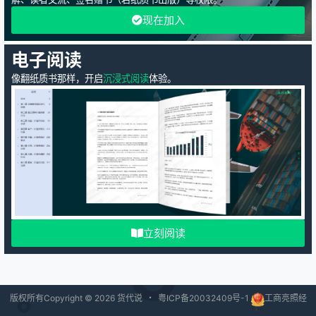
现在加入
电子阅读
像翻纸质书那样，开启
沉浸式阅读
体验。
立刻阅读
版权所有Copyright © 2026
货代说
・
粤ICP备20032409号-1
工商亮照经