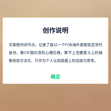
我并没有因为Maria的主动询价，以一个超低价吸引她，讨好她或者做送
礼、给佣金之类。而是拿出我一贯的做海外客户时同等的专业态度和服务
标准，无差别的对待他们，专注做事，专业做事。
创作说明
之后，Maria又将我引荐给她的同事Rita, Beata，直至她们整个公司都
来找我询价。终于，我实现了将CIF货作为业绩突破口的愿望。
文章按时间节点，记录了我以一个FOB海外直客指定货代
身份，做CIF国内货的心理历程，算不上完整意义上的销
售经验方法论，只作为个人认知层面上的总结与思考。
确定
有了这个突破，后面再将一些新客户的国内供应商转化为客户，看上去就
不再那么难了。