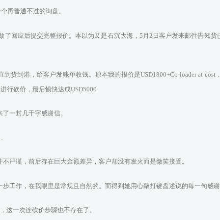
到一个再普通不过的询盘。
内做了回应后提交完整报价。本以为又是石沉大海，5月2日客户发来邮件告知货
港，给客户发账单收钱。原本我的报价是USD1800+Co-loader at cost，
e的进行砍价，最后愉快达成USD5000
来了一封几千字感谢信。
…
并不严谨，前后存在巨大金额差异，客户却没有发火而是微笑接受。
一步工作，在我眼里是常规且自然的。而得到她用心敲打键盘述说的每一句感谢
我，这一次连砍价步骤也不存在了。