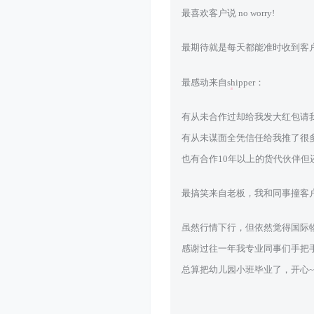
最喜欢客户说 no worry!
最期待就是每天都能准时收到客
最感动来自shipper：
有从未合作过却给我发大红包请
有从未谋面全凭信任给我推了很
也有合作10年以上的货代伙伴但还
最搞笑来自老板，我和同事撞客
虽然行情下行，但依然觉得国际
感谢过往一年我专业同事们手把
总算把幼儿园小班毕业了，开心~