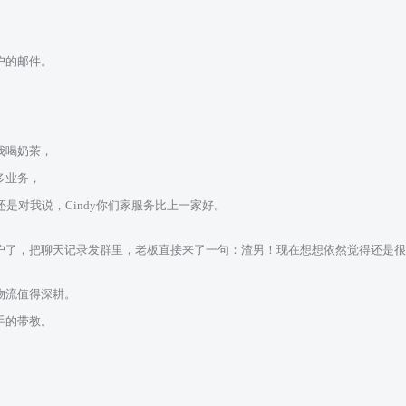
户的邮件。
我喝奶茶，
多业务，
是对我说，Cindy你们家服务比上一家好。
户了，把聊天记录发群里，老板直接来了一句：渣男！现在想想依然觉得还是很
物流值得深耕。
手的带教。