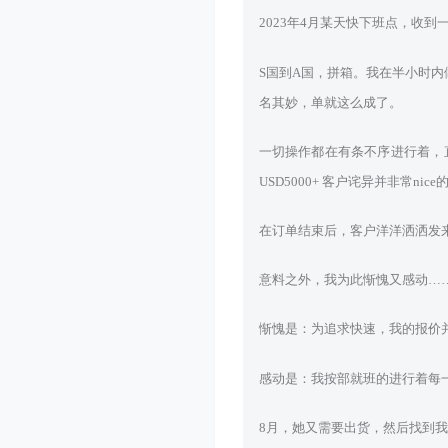
2023年4月某天快下班点，收
S国到A国，拼箱。我在半小时
名其妙，单就这么成了。
一切操作都在有条不序进行着，直到货到
USD5000+ 客户诧异并非常nic
在订单结束后，客户洋洋洒洒发
意料之外，我为此惭愧又感动…
惭愧是：为追求快速，我的报价
感动是：我按部就班的进行着每
8月，她又需要出货，然后找到