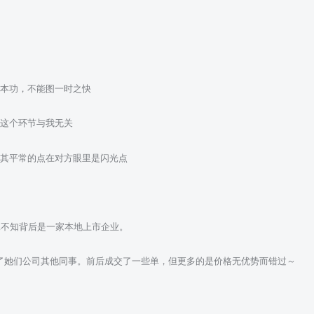
基本功，不能图一时之快
怕这个环节与我无关
极其平常的点在对方眼里是闪光点
殊不知背后是一家本地上市企业。
了她们公司其他同事。前后成交了一些单，但更多的是价格无优势而错过～