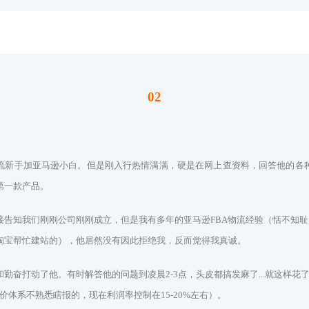
02
流新手加亚马逊小白。但是刚入行热情满满，硬是在网上查资料，回答他的各
第一款产品。
告知我们刚刚公司刚刚成立，但是我有多年的亚马逊FBA物流经验（恬不知耻）
淘宝帮忙建站的），他居然没有因此拒绝我，反而觉得我真诚。
勤奋打动了他。有时解答他的问题到凌晨2-3点，头皮都搞发麻了...就这样花了
时报价体系不熟悉瞎报的，现在利润率控制在15-20%左右）。