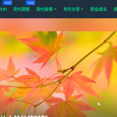
New
New
代AI
货代简报
货代故事
专栏分享
职业成长