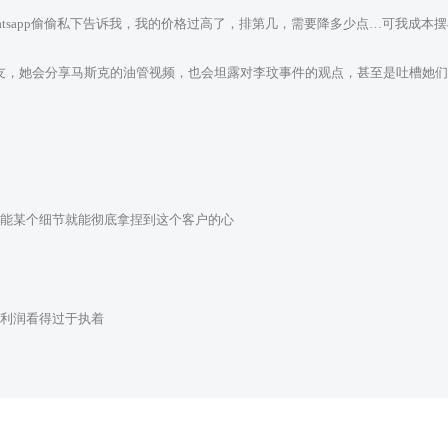
tsapp偷偷私下告诉我，我的价格过高了，排第几，需要降多少点…可我成本摆在
友，她会分享马斯克的油管视频，也会坦露对李玟事件的观点，甚至是吐槽她们
可能某个细节就能彻底拿捏到这个客户的心
和利润看得过于执着