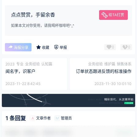
点点赞赏，手留余香
给TA打赏
如果本文对你受用，请我喝杯咖啡吧^_^
0
0
海报分享
收藏
举报
2023
专业
业务经验
认知篇
业务经验
维护篇
销售体系
闻名字，识客户
订单状态跟进反馈的标准操作
2023-11-22 8:42:45
2023-11-30 10:01:10
1 条回复
文章作者
管理员
A
M
欢迎您，新朋友，感谢参与互动！
确认修改