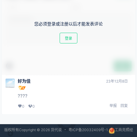
您必须登录或注册以后才能发表评论
登录
提交
好为佳
23年12月8日
????
举报
回复
0
0
版权所有Copyright © 2026
货代说
・
粤ICP备20032409号-1
工商亮照经