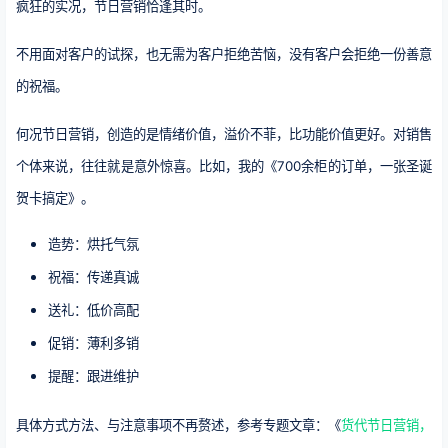
疯狂的实况，节日营销恰逢其时。
不用面对客户的试探，也无需为客户拒绝苦恼，没有客户会拒绝一份善意
的祝福。
何况节日营销，创造的是情绪价值，溢价不菲，比功能价值更好。对销售
个体来说，往往就是意外惊喜。比如，我的《700余柜的订单，一张圣诞
贺卡搞定》。
造势：烘托气氛
祝福：传递真诚
送礼：低价高配
促销：薄利多销
提醒：跟进维护
具体方式方法、与注意事项不再赘述，参考专题文章：《
货代节日营销，