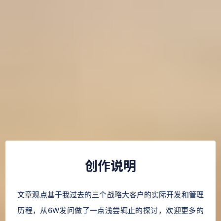
家，不会不熟悉这个键盘方向控制组合。
4.WHERE
战略大客户从哪来？
战略大客户，可遇不可求。
从哪里邂逅？这需要回归到
货代拓客的十大渠道和选择原则
。
创作说明
文章观点基于我过去的三个战略大客户的实际开发和管理
历程，从6W发问做了一点浅尝辄止的探讨，欢迎更多的