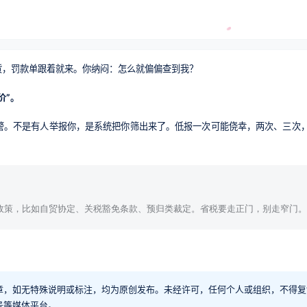
货，罚款单跟着就来。你纳闷：怎么就偏偏查到我？
价”。
警。不是有人举报你，是系统把你筛出来了。低报一次可能侥幸，两次、三次
政策，比如自贸协定、关税豁免条款、预归类裁定。省税要走正门，别走窄门。
章，如无特殊说明或标注，均为原创发布。未经许可，任何个人或组织，不得复
号等媒体平台。