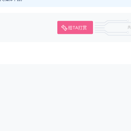
给TA打赏
共