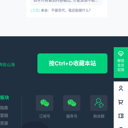
积累, 在网络上建立一个自己的 数字生
命,它其实就是我自身的外显...
[文章]
来自：
不做货代，我还能做什么？
解锁
按Ctrl+D收藏本站
奔赴山海
会员
权限
色板块
务指南
站营销
订阅号
服务号
粉丝群
业资源