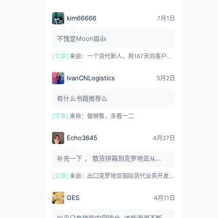
kim66666
7月1日
不愧是Moon姐👍
[文章]
来自：
一个货代新人，用167天向客户交付价值
IvanCNLogistics
5月2日
有什么书籍推荐么
[文章]
来自：
做销售，多看一二
Echo3645
4月27日
补充一下 ， 散货拼箱到克罗地亚从
KOPER 中转的 ， 所有的目的港收费要
在KOPER 支付完毕才安排转运的 ...
[文章]
来自：
出口克罗地亚国际货代业务开发指南
GES
4月11日
似乎只有做到内容输出, 才能源源不断的