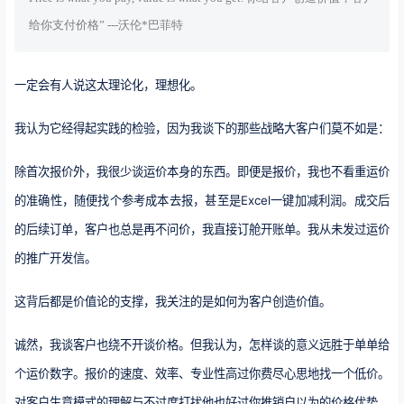
给你支付价格” ---沃伦*巴菲特
一定会有人说这太理论化，理想化。
我认为它经得起实践的检验，因为我谈下的那些战略大客户们莫不如是：
除首次报价外，我很少谈运价本身的东西。即便是报价，我也不看重运价
的准确性，随便找个参考成本去报，甚至是Excel一键加减利润。成交后
的后续订单，客户也总是再不问价，我直接订舱开账单。我从未发过运价
的推广开发信。
这背后都是价值论的支撑，我关注的是如何为客户创造价值。
诚然，我谈客户也绕不开谈价格。但我认为，怎样谈的意义远胜于单单给
个运价数字。报价的速度、效率、专业性高过你费尽心思地找一个低价。
对客户生意模式的理解与不过度打扰他也好过你推销自以为的价格优势。