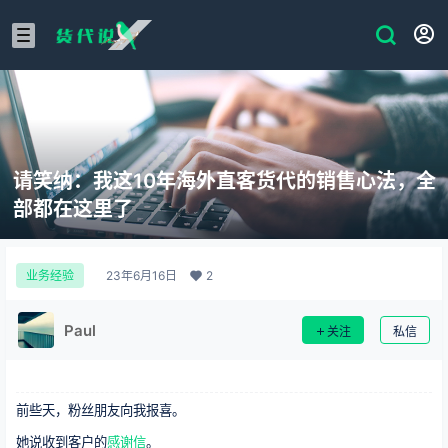
请笑纳：我这10年海外直客货代的销售心法，全
部都在这里了
23年6月16日
2
业务经验
Paul
关注
私信
前些天，粉丝朋友向我报喜。
她说收到客户的
感谢信
。