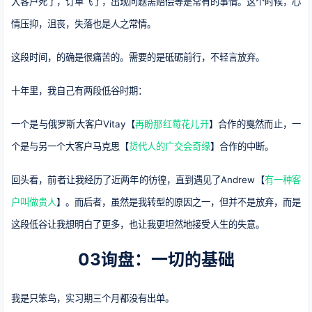
大客户死了，订单飞了，出现问题需赔偿等是常有的事情。这个时候，心
情压抑，沮丧，失落也是人之常情。
这段时间，的确是很痛苦的。需要的是砥砺前行，不轻言放弃。
十年里，我自己有两段低谷时期：
一个是与俄罗斯大客户Vitay【
再盼那红莓花儿开
】合作的戛然而止，一
个是与另一个大客户马克思【
货代人的广交会奇缘
】合作的中断。
回头看，前者让我经历了近两年的彷徨，直到遇见了Andrew【
有一种客
户叫做贵人
】。而后者，虽然是我转型的原因之一，但并不是放弃，而是
这段低谷让我想明白了更多，也让我更坦然地接受人生的失意。
03询盘：一切的基础
我是只笨鸟，实习期三个月都没有出单。