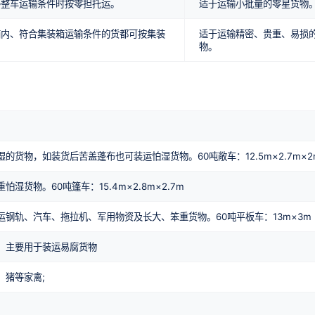
够整车运输条件时按零担托运。
适于运输小批量的零星货物
箱内、符合集装箱运输条件的货都可按集装
适于运输精密、贵重、易损
物。
的货物，如装货后苦盖蓬布也可装运怕湿货物。60吨敞车：12.5m×2.7m×2
怕湿货物。60吨篷车：15.4m×2.8m×2.7m
运钢轨、汽车、拖拉机、军用物资及长大、笨重货物。
60吨平板车：13m×3m
，主要用于装运易腐货物
、猪等家禽;