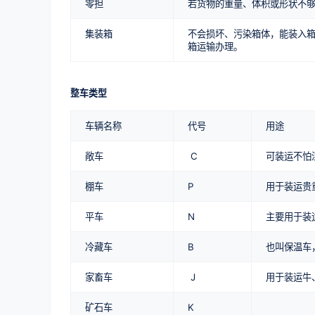
零担
若货物的重量、体积或形状不
集装箱
不会损坏、污染箱体，能装入
箱运输办理。
整车类型
车辆名称
代号
用途
敞车
C
可装运不怕湿
棚车
P
用于装运贵重
平车
N
主要用于装
冷藏车
B
也叫保温车
家畜车
J
用于装运牛
矿石车
K