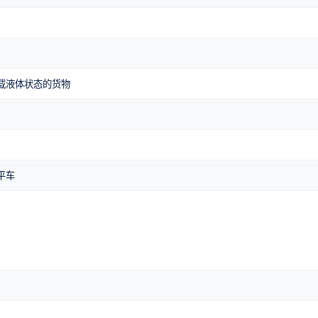
载液体状态的货物
平车