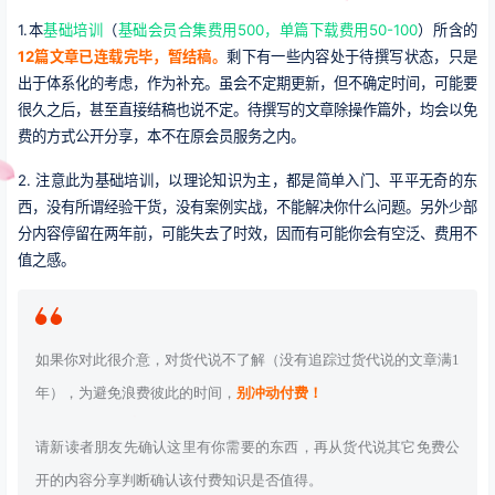
1.本
基础培训
（
基础会员合集费用500，单篇下载费用50-100
）所含的
12篇文章已连载完毕，暂结稿。
剩下有一些内容处于待撰写状态，只是
出于体系化的考虑，作为补充。虽会不定期更新，但不确定时间，可能要
很久之后，甚至直接结稿也说不定。待撰写的文章除操作篇外，均会以免
费的方式公开分享，本不在原会员服务之内。
2. 注意此为基础培训，以理论知识为主，都是简单入门、平平无奇的东
西，没有所谓经验干货，没有案例实战，不能解决你什么问题。另外少部
分内容停留在两年前，可能失去了时效，因而有可能你会有空泛、费用不
值之感。
如果你对此很介意，对货代说不了解（没有追踪过货代说的文章满1
年），为避免浪费彼此的时间，
别冲动付费！
请新读者朋友先确认这里有你需要的东西，再从货代说其它免费公
开的内容分享判断确认该付费知识是否值得。