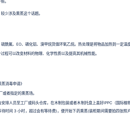
一些。
，较少涉及熏蒸这个话题。
：硫酰氟、EO、磷化铝、溴甲烷货值环氧乙烷。热处理是将物品加热到一定温
个过程可以改变材料的物理、化学性质以及提高其机械性能。
熏蒸消毒申请》
厂或者指定的熏蒸场。
安排人员至工厂或码头仓库，在木制包装或者木制托盘上盖好IPPC（国际植
待时间 3 小时，超过会有等待费)，便开始下药熏蒸(装柜期间需要拍四张照