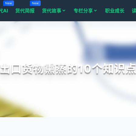
New
New
代AI
货代简报
货代故事
专栏分享
职业成长
出口货物熏蒸的10个知识