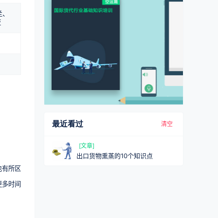
兰、
亚
最近看过
清空
[文章]
出口货物熏蒸的10个知识点
也有所区
更多时间