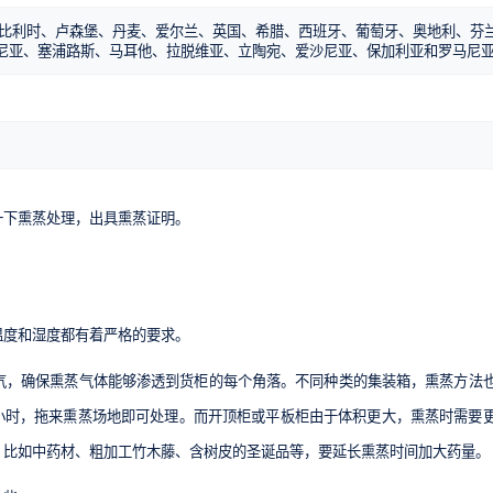
、比利时、卢森堡、丹麦、爱尔兰、英国、希腊、西班牙、葡萄牙、奥地利、芬
尼亚、塞浦路斯、马耳他、拉脱维亚、立陶宛、爱沙尼亚、保加利亚和罗马尼
一下熏蒸处理，出具熏蒸证明。
温度和湿度都有着严格的要求。
气，确保熏蒸气体能够渗透到货柜的每个角落。
不同种类的集装箱，熏蒸方法
4小时，拖来熏蒸场地即可处理。而开顶柜或平板柜由于体积更大，熏蒸时需要
，比如中药材、粗加工竹木藤、含树皮的圣诞品等，要延长熏蒸时间加大药量。