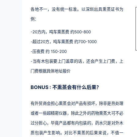
各地不一，没有统一标准。以深圳出具熏蒸证书为
例：
-20方内，吨车熏蒸费 约500-800
-超过20方，吨车熏蒸费 约700-1000
-压夜费 约 150-200
-当有木包装要上门盖章的话，还会产生上门费，上
门费根据具体地址报价
BONUS : 不熏蒸会有什么后果？
有外贸商会担心熏蒸会对产品有损坏，除非是热处理
或者一些超精密仪器，除此之外的药物熏蒸大可不必
过分担心，毕竟产品都有内包装的，药水只是对外木
质包装产生影响。对比不熏蒸的后果来说，不值一