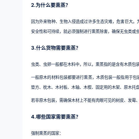
2.为什么要熏蒸？
因为外来物种、生物入侵造成过许多生态灾难，危害巨大。
安全性和可持续，就必须强制进行熏蒸除害，确保无虫类或
3.什么货物需要熏蒸？
虫类、虫卵一般都在木料中，所以，熏蒸指的是含有木质包
一般原木的材料包装都要进行熏蒸，木质包装一般指用于包
垫方、枕木、木衬板、木轴、木楔、固定用的木架、原木托
若非原木包装，需确保木材上不能有肉眼可见的树皮、发霉
4.哪些国家需要熏蒸？
强制熏蒸的国家：