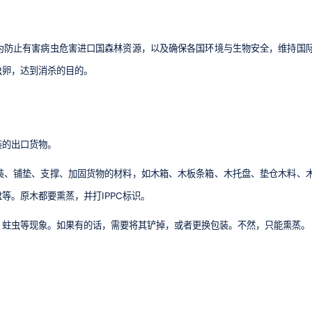
为防止有害病虫危害进口国森林资源，以及确保各国环境与生物安全，维持国
虫卵，达到消杀的目的。
装的出口货物。
装、铺垫、支撑、加固货物的材料，如木箱、木板条箱、木托盘、垫仓木料、
盘等。
原木都要熏蒸，并打IPPC标识。
、蛀虫等现象。如果有的话，需要将其铲掉，或者更换包装。不然，只能熏蒸。