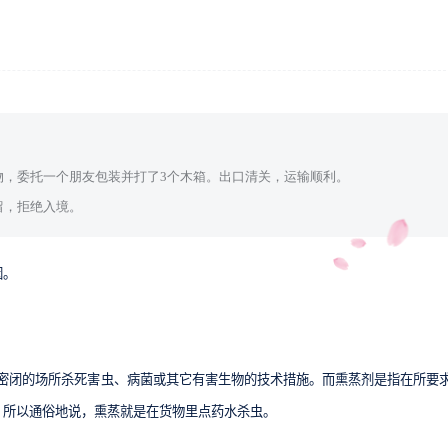
物，委托一个朋友包装并打了3个木箱。
出口清关，运输顺利。
留，拒绝入境。
因。
物在能密闭的场所杀死害虫、病菌或其它有害生物的技术措施。而熏蒸剂是指在所要
。所以通俗地说，熏蒸就是在货物里点药水杀虫。