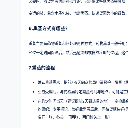
必要时，散货熏蒸也是可操作的，只是相比整柜熏蒸会麻烦
空运的货，若含木质包装，也需熏蒸。快递货因为小的缘故
6.熏蒸方式有哪些？
熏蒸主要有药物熏蒸和热处理两种方式，药物熏蒸一般采用
经过一定时间保温后，然后迅速冷却或自然冷却的过程。这
7.熏蒸的流程
确认熏蒸需求，提前7-8天向商检局申请报检，填写《
业务受理后，与商检局约定熏蒸时间与地点，可能是工
在约定时间当天（建议提前2天到达目的地），商检局会
约组织）专用标识，盖好此熏蒸章后，等待货柜装好(等
敞开一张，各关一门两张，两门皆关上一张）