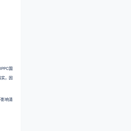
PPC国
核实，因
不影响清