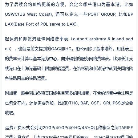
为了后续合约价格更新的方便，会定义哪些港口为基本港，比如
USWC(US West Coast), 还可以定义一些PORT GROUP, 比如BP
LAX(Base Port of POL serve to LAX)。
起运港和卸货港延伸网络费率表（outport arbitrary & inland add
on），也就是前文提到的OAC和IHC。船公司除了基本港外，用此表上
的费率来计算以基本港为中心，向外辐射的服务网络费率表。比如长江支
线港口在上海港基础上附加驳船运费，在洛杉矶和长滩港中转到美国内陆
各铁路网点的铁路运费。
附加费一般会列出各项美国线名目繁多的附加费，在合约运费中会注明是
已包含在内，还是需要外加，比如DTHC, BAF, CSF，GRI, PSS是否要
收取。
运费计费公式会列明20’GP/40’GP/40’HQ/45’HQ几种箱型之间TARIFF
运费计算方式，比如20‘GP是40’GP费用的80%，45’HQ是40‘GP费用的