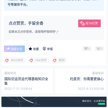
号等媒体平台。
点点赞赏，手留余香
给TA打赏
如果本文对你受用，请我喝杯咖啡吧^_^
0
0
海报分享
收藏
举报
BCO合约
FAK合约
极羽
基础培训
基础培训
国际空运货运代理基础知识全
托盘货：你需要更操心
集
2023-7-31 15:08:44
2023-8-22 9:52:59