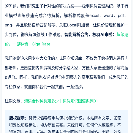
的问题，我们研究出了针对性的解决方案——极羽运价管理系统，基于行
业模型训练秒速完成合约解析，解析格式覆盖excel、word、pdf、
png，并且能够自动匹配船期、关联Local附加费，让运价管理和维护一
步到位，彻底解决航线工作难题。
智能解析合约，极羽AI来啦
：
超级运
价，一见钟情丨Giga Rate
我们始终追求用专业大众化的方式建立知识库，不仅为了给极羽人进行内
部培训，更愿意把内训资料及时分享给大家，方便大家更迅速的了解海运
&运价。同样，我们也欢迎对运价有洞察力的高手联系我们，成为我们的
专栏作家，欢迎你和我们一起共创，一起进步。
往期文章：
海运合约种类知多少丨运价知识图谱系列01
版权提示：
货代说倡导尊重与保护知识产权。本站所有文章，如无
特殊说明或标注，均为原创发布。未经许可，任何个人或组织，不
得复制、盗用、采集、发布本站任何内容到任何网站、书籍、公众