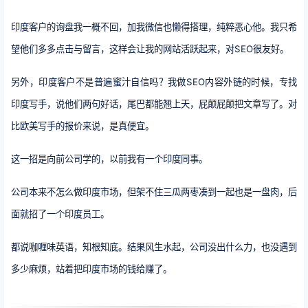
印度客户的询盘我一概不回，加我微信也懒得搭理，纯粹恶心他。我只希
望他们多多点击与留言，这样会让我的网站活跃起来，对SEO很友好。
另外，印度客户不是普遍蜜汁自信吗？我做SEO内容外链的时候，专找
印度写手，说他们两句好话，尾巴都能翘上天，屁颠屁颠把文章写了。对
比欧美写手的报价来说，是真便宜。
这一招是向前公司学的，以前我有一个印度同事。
公司本来不怎么做印度市场，但架不住三瓜两枣凑到一起也是一盘肉，后
面就招了一个印度员工。
都说咖喱味英语，知根知底。结果风生水起，公司没出什么力，也没遇到
多少麻烦，站着把印度市场的钱给赚了。