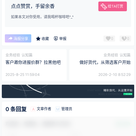
点点赞赏，手留余香
给TA打赏
如果本文对你受用，请我喝杯咖啡吧^_^
0
0
海报分享
收藏
举报
业务经验
认知篇
业务经验
认知篇
客户邀你进报价群？拉黑他吧
做好货代，从筛选客户开始
2025-8-25 11:59:04
2026-2-10 8:52:29
0 条回复
文章作者
管理员
A
M
欢迎您，新朋友，感谢参与互动！
确认修改