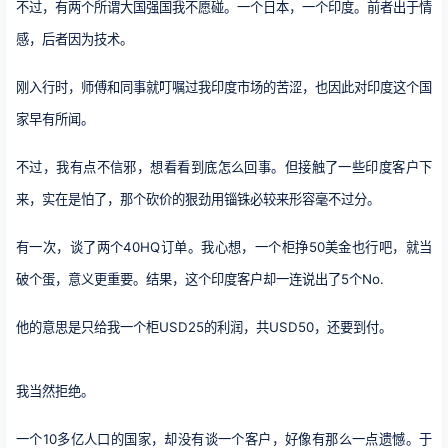
不过，有两个所谓大国强国我不愿碰。一个日本，一个印度。前者出于情
感，后者因为技术。
刚入行时，师傅和同事就叮嘱过我印度市场的苦涩，也因此对印度这个国
家早有所闻。
不过，我有点不信邪，想看看到底怎么回事。但接触了一些印度客户下
来，实在是怕了，那个砍价的狠劲用锱铢必较来形容毫不过分。
有一次，谈了两个40HQ订单。我心想，一个柜挣50美金也行吧，就当
破个蛋，意义更重要。结果，这个印度客户却一连说出了5个No.
他的意思是只给我一个柜USD25的利润，共USD50，还要到付。
我当然拒绝。
一个10多亿人口的国家，却没有谈一个客户，好像有那么一点遗憾。于