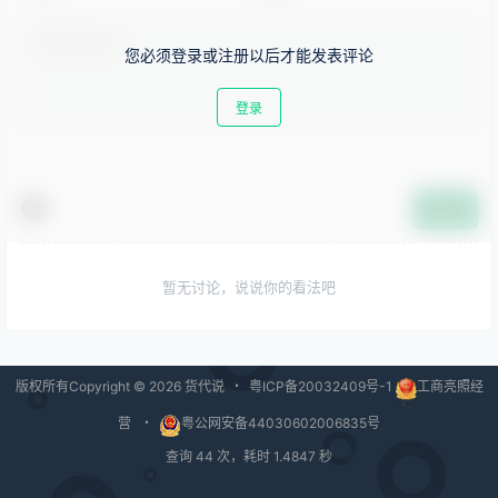
您必须登录或注册以后才能发表评论
登录
提交
暂无讨论，说说你的看法吧
版权所有Copyright © 2026
货代说
・
粤ICP备20032409号-1
工商亮照经
营
・
粤公网安备44030602006835号
查询 44 次，耗时 1.4847 秒