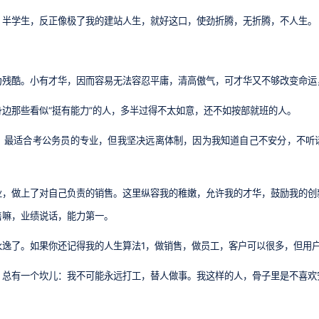
、半学生，反正像极了我的建站人生，就好这口，使劲折腾，无折腾，不人生。
为残酷。小有才华，因而容易无法容忍平庸，清高傲气，可才华又不够改变命运
边那些看似“挺有能力”的人，多半过得不太如意，还不如按部就班的人。
，最适合考公务员的专业，但我坚决远离体制，因为我知道自己不安分，不听
业，做上了对自己负责的销售。这里纵容我的稚嫩，允许我的才华，鼓励我的创
售嘛，业绩说话，能力第一。
永逸了。如果你还记得我的人生算法1，做销售，做员工，客户可以很多，但用
，总有一个坎儿：我不可能永远打工，替人做事。我这样的人，骨子里是不喜欢