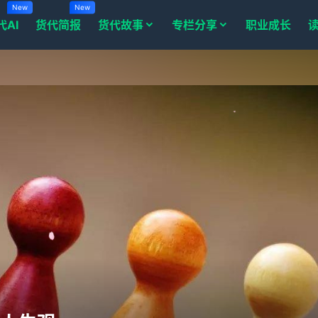
New
New
代AI
货代简报
货代故事
专栏分享
职业成长