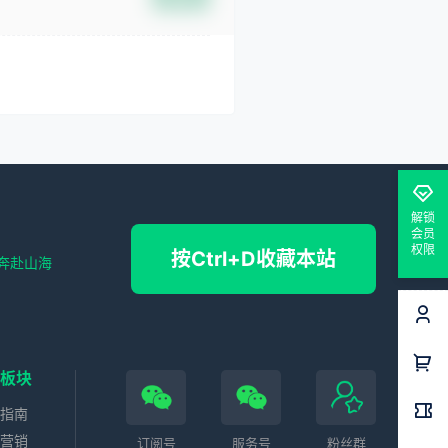
解锁
会员
权限
按Ctrl+D收藏本站
奔赴山海
色板块
务指南
站营销
订阅号
服务号
粉丝群