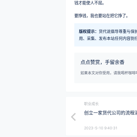
钱才能使人不屈。
要挣钱，我也要站在把它挣了。
版权提示：
货代说倡导尊重与保
用、采集、发布本站任何内容到
点点赞赏，手留余香
如果本文对你受用，请我喝杯咖啡吧^
职业成长
创立一家货代公司的流程
2023-5-10 9:40:31