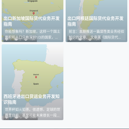
一句话，客户有钱，有做高利润的基
国出口最多的国家第十一名。 这个
础。 货盘实单笔记1：一个40HQ近
国家有哪些基础且必要的知识，怎么
25000RMB利润的真实记录，如
开发澳大利亚客户？有哪些心得…
出口新加坡国际货代业务开发
出口阿根廷国际货代业务开发
果…
指南
指南
你能想象吗？新加坡，这样一个国土
前言：本期推送一篇显性类业务经验
面积和人口只有深圳1/3的国家，却
知识的文章。 文章属《国际货代业
1
2
1.9k
1
0
1.3k
位列中国出口最多的国家第十名。
务开发各国指南》序列，这个专题早
《情定新加坡》，我的货代生涯，第
已有之。去年11月底，写过开篇：国
三个单，便出自新加坡的客户。 出
际货运世界杯32强巡礼之西班牙。
一票货，走一个国。先了解一个国，
不过，之后这个序列的创作搁浅了，
再更好地出货。 每个国家有哪些基
因为显性类的知识要花很长时间去搜
础且必要的知识？怎么开发这个市场
集整理筛选素材，加工总结与排版也
的客户？有哪些心得与体会？ 于
是个麻烦事儿。我更倾向于与分享隐
是，有了《国际货代业务开发各国指
性类的东西。 临时起意，决定花一
南》这个序列的创作计划。 刚好本
年时间，续写这个专题。从阿根廷开
期新加坡篇也是第三期。一个轮回，
始，只因足球和梅西。一个热爱，一
西班牙进出口货运业务开发知
是不是也不忘初心…
个信仰。 &q…
识指南
世界杯如火如荼。很遗憾，足球的世
界里目前、甚至可能未来很长一段时
2
3
1.4k
间都没有中国。 但在贸易上，世界
离不开中国，中国是世界上最大的出