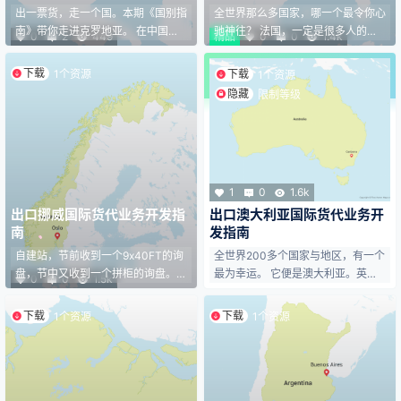
出一票货，走一个国。本期《国别指
全世界那么多国家，哪一个最令你心
南》带你走进克罗地亚。 在中国出
驰神往？ 法国，一定是很多人的梦
0
2
449
精品
0
0
1.4k
口贸易额的国家排名中，克罗地亚仅
想之地，它也一直是全球第一大旅游
位列第95位。 但一个国土面积只有
目的国。 本期《国别指南》带你走
下载
1个资源
下载
1个资源
宁夏一样大的国家，却能赢得2018
进法国，这个全世界最浪漫的国家。
隐藏
限制等级
年世界杯亚军。 足球世界里有无限
出一票货，走一个国。在我看来，不
可能，货代世界里又何尝不是？ 足
做法国市场与客户，国际货代生涯是
够专业，足够热爱，一切皆有可能。
不完整的，至少是有遗憾的，如果你
01.基本概要 名称 克罗地亚共和国 C
也追求诗和远方的话。 2022年，在
roatia 语言 克罗地亚语 首都 萨格勒
中国出口贸易额的国家排名中，法国
布 国花 野生鸢尾 地理位置 位于东南
仅位列第21位。 以联合国五常之一
1
0
1.6k
欧，巴尔干半岛西…
的身份和地位来说，这个量级太弱了
出口挪威国际货代业务开发指
出口澳大利亚国际货代业务开
些。不过…
南
发指南
自建站，节前收到一个9x40FT的询
全世界200多个国家与地区，有一个
盘，节中又收到一个拼柜的询盘。两
最为幸运。 它便是澳大利亚。英语
0
0
1.5k
个询盘都来自同一个国家：挪威，北
中，甚至有一个词组“The lucky co
欧万岛之国。 在2023年中国出口贸
untry”专门形容它。 可不嘛，国土
下载
下载
1个资源
1个资源
易额的排名中，挪威仅位列第64，
面积大，气候宜人，地理位置优越，
市场不大，货量相对其它国家来说可
又没有受过战争的侵扰。国民不需要
能不会很多。 但它仍非常值得去开
辛苦劳动，只要让牛羊随便吃草，在
发。因为挪威是全球最富裕的国家之
地上挖矿就可过高水平的生活。 就
一，其人均收入常年位居世界前列。
这样，可以躺平的澳大利亚，位列中