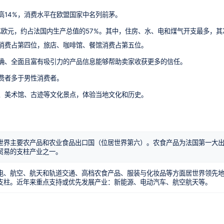
高14%，消费水平在欧盟国家中名列前茅。
亿欧元，约占法国内生产总值的57%。其中，住房、水、电和煤气开支最多，其
消费占第四位，旅店、咖啡馆、餐馆消费占第五位。
确、全面且富有吸引力的产品信息能够帮助卖家收获更多的信任。
消费者多于男性消费者。
、美术馆、古迹等文化景点，体验当地文化和历史。
世界主要农产品和农业食品出口国（位居世界第六）。农食产品为法国第一大
贸易的支柱产业之一。
电、航空、航天和轨道交通、高档农食产品、服装与化妆品等方面居世界领先
支柱。近年来重点支持或优先发展产业：新能源、电动汽车、航空航天等。