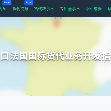
New
New
代AI
货代简报
货代故事
专栏分享
职业成长
出口法国国际货代业务开发指