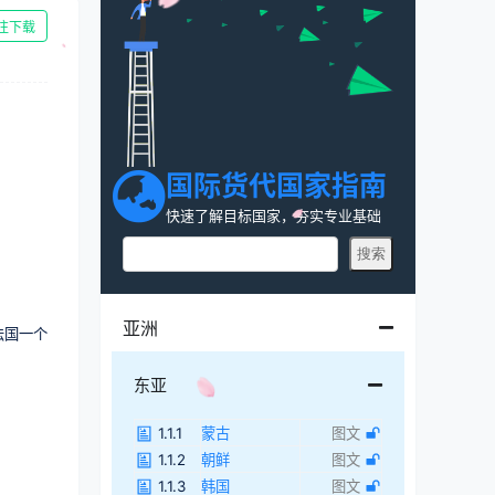
往下载
国际货代国家指南
快速了解目标国家，夯实专业基础
亚洲
法国一个
东亚
1.1.1
蒙古
图文
1.1.2
朝鲜
图文
1.1.3
韩国
图文