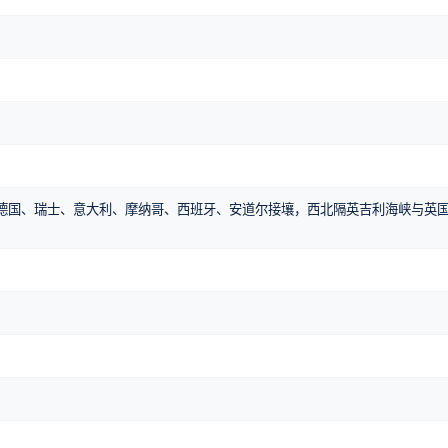
德国、瑞士、意大利、摩纳哥、西班牙、安道尔接壤，西北隔英吉利海峡与英