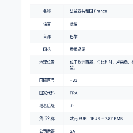
名称
法兰西共和国 France
语言
法语
首都
巴黎
国花
香根鸢尾
地理位置
位于欧洲西部，与比利时、卢森堡、
望。
国际区号
+33
国家代码
FRA
域名后缀
.fr
货币名称
欧元 EUR 1EUR ≈ 7.87 RMB
公司后缀
SA