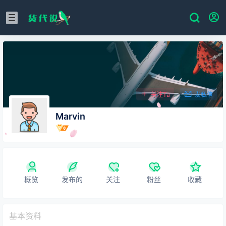
关注Ta
发私信
Marvin
概览
发布的
关注
粉丝
收藏
基本资料