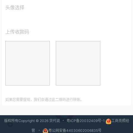
头像选择
上传收款码
如果您需要提现，我们会通过此二维码进行转账。
版权所有Copyright © 2026
货代说
・
粤ICP备20032409号-1
工商亮照经
营
・
粤公网安备44030602006835号