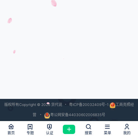
版权所有Copyright © 2026
货代说
・
粤ICP备20032409号-1
工商亮照经
营
・
粤公网安备44030602006835号
查询 40 次，耗时 2.2982 秒
首页
专题
认证
搜索
菜单
我的