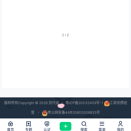
版权所有Copyright © 2026
货代说
・
粤ICP备20032409号-1
工商亮照经
营
・
粤公网安备44030602006835号
查询 40 次，耗时 1.4540 秒
首页
专题
认证
搜索
菜单
我的