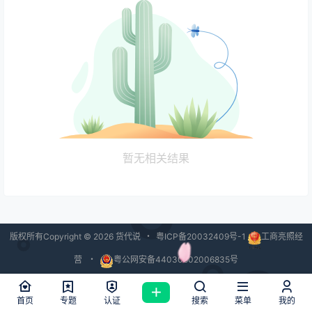
暂无相关结果
版权所有Copyright © 2026
货代说
・
粤ICP备20032409号-1
工商亮照经
营
・
粤公网安备44030602006835号
查询 40 次，耗时 1.7588 秒
首页
专题
认证
搜索
菜单
我的