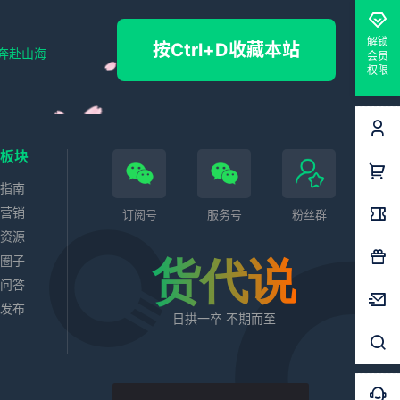
解锁
按Ctrl+D收藏本站
奔赴山海
会员
权限
色板块
务指南
站营销
订阅号
服务号
粉丝群
业资源
代圈子
货代说
识问答
求发布
日拱一卒 不期而至