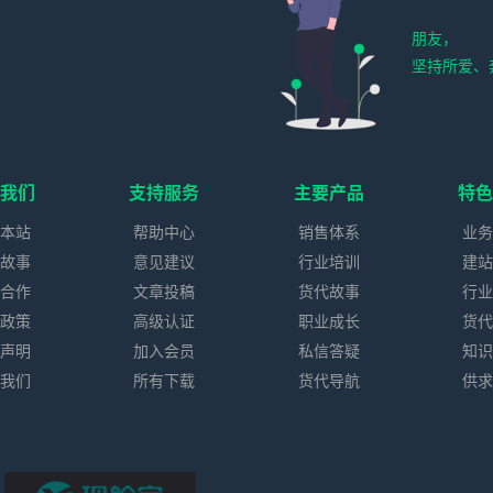
朋友，
坚持所爱、
我们
支持服务
主要产品
特
本站
帮助中心
销售体系
业
故事
意见建议
行业培训
建
合作
文章投稿
货代故事
行
政策
高级认证
职业成长
货
声明
加入会员
私信答疑
知
我们
所有下载
货代导航
供