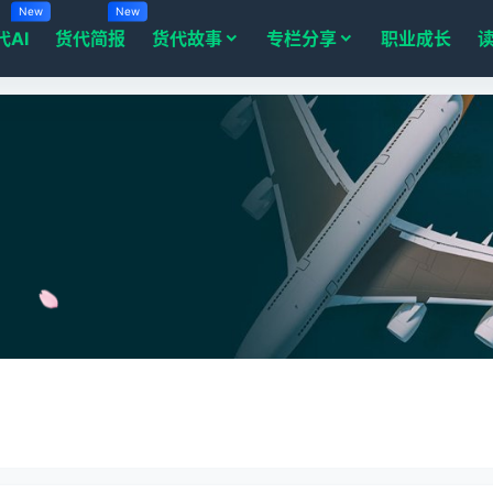
New
New
代AI
货代简报
货代故事
专栏分享
职业成长