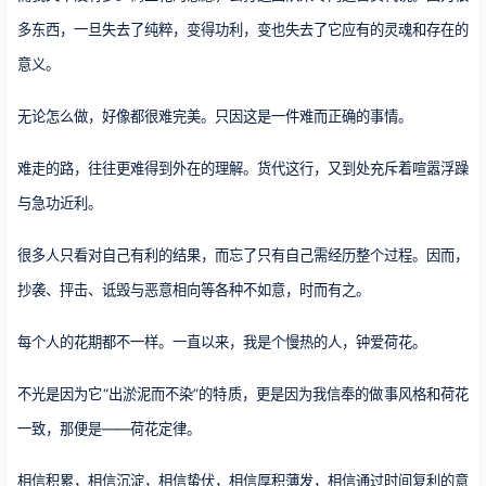
多东西，一旦失去了纯粹，变得功利，变也失去了它应有的灵魂和存在的
意义。
无论怎么做，好像都很难完美。只因这是一件难而正确的事情。
难走的路，往往更难得到外在的理解。货代这行，又到处充斥着喧嚣浮躁
与急功近利。
很多人只看对自己有利的结果，而忘了只有自己需经历整个过程。因而，
抄袭、抨击、诋毁与恶意相向等各种不如意，时而有之。
每个人的花期都不一样。一直以来，我是个慢热的人，钟爱荷花。
不光是因为它“出淤泥而不染”的特质，更是因为我信奉的做事风格和荷花
一致，那便是——荷花定律。
相信积累，相信沉淀，相信蛰伏，相信厚积薄发，相信通过时间复利的意