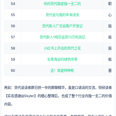
54
你的货代路是独一无二的
职业
55
货代说与我的年末闭关
心路
56
货代新人广交会客户开发记
投稿
57
货代新人1吨空运货13万利润记
投稿
58
小红书上开出的货代之花
投稿
59
长荣海运的绿色传奇
船司
60
这！就是特种柜
基础
再如：货代说读者群日拱一卒的群聊精华，虽是口语话的交流，但经读者
【实名感谢@Skyler】的细心整理后，也成了整个行业内独一无二的价值
内容。