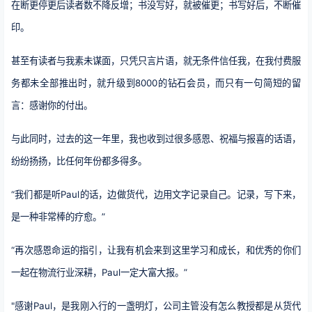
在断更停更后读者数不降反增；书没写好，就被催更；书写好后，不断催
印。
甚至有读者与我素未谋面，只凭只言片语，就无条件信任我，在我付费服
务都未全部推出时，就升级到8000的钻石会员，而只有一句简短的留
言：感谢你的付出。
与此同时，过去的这一年里，我也收到过很多感恩、祝福与报喜的话语，
纷纷扬扬，比任何年份都多得多。
“我们都是听Paul的话，边做货代，边用文字记录自己。记录，写下来，
是一种非常棒的疗愈。”
“再次感恩命运的指引，让我有机会来到这里学习和成长，和优秀的你们
一起在物流行业深耕，Paul一定大富大报。”
"感谢Paul，是我刚入行的一盏明灯，公司主管没有怎么教授都是从货代