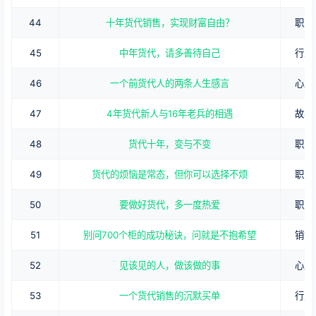
44
十年货代销售，实现财富自由？
职业
45
中年货代，请多善待自己
行业
46
一个前货代人的两条人生感言
心路
47
4年货代新人与16年老兵的相遇
故事
48
货代十年，变与不变
职业
49
货代的烦恼是常态，但你可以选择不烦
职业
50
要做好货代，多一度热爱
职业
51
别问700个柜的成功秘诀，问就是不抱希望
销售
52
见该见的人，做该做的事
心路
53
一个货代销售的沉默买单
行业