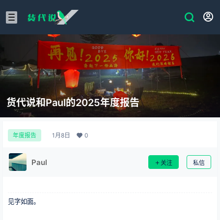
货代说和Paul的2025年度报告
1月8日
0
年度报告
Paul
关注
私信
见字如面。