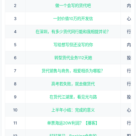
2
做一个会写的货代吧
内容
3
一封价值10万的开发信
心路
4
在深圳，有多少货代同行能和我相提并论？
行业
5
写给想写但还没写的你
内容
6
转型货代业务112天她
投稿
7
货代销售与商务，相爱相杀为哪般？
行业
8
高考若失败，就去做货代
行业
9
在货代江湖里，看见光与路
投稿
10
上半年小结：完成的意义
心路
11
单票海运20W利润？【播客】
行业
12
好好学习，Booking会有的
职业