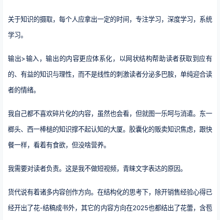
关于知识的摄取，每个人应拿出一定的时间，专注学习，深度学习，系统
学习。
输出>输入，输出的内容更应体系化，以网状结构帮助读者获取到应有
的、有益的知识与理性，而不是线性的刺激读者分泌多巴胺，单纯迎合读
者的情绪。
我自己都不喜欢碎片化的内容，虽然也会看，但就图一乐呵与消遣。东一
榔头、西一棒槌的知识撑不起认知的大厦。胶囊化的贩卖知识焦虑，跟快
餐一样，看着有食欲，但没啥营养。
我需要对读者负责。这是我不做短视频，青睐文字表达的原因。
货代说有着诸多内容创作方向。在结构化的思考下，除开销售经验心得已
经开出了花-结稿成书外，其它的内容方向在2025也都结出了花蕾，含苞