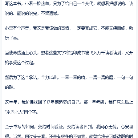
写这本书，带着一腔热血，只为了给自己一个交代，就想着把想说的、该
说的、能说的说完，不留遗憾。
心里有个声音，我这是我该做的事情，一定要完成它，不能无疾而终，敷
衍了事。
当使命感涌上心头，想着这些文字将铅印成书被飞入万千读者读到，又开
始享受这个过程。
然后为了这个承诺，全力以赴。一章一章的啃，一篇一篇的磨，一句一句
的敲。
这半年，我仿佛找回了17年前追梦的自己。那一年考研，我在床头贴上
“杀向北大”四个字。
至于书写的如何，交给时间验证，交给读者评判。我问心无愧，心安理
得。当然，回过头来看，还是有很多的不如意，就留给将来可能改版的时