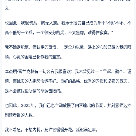
义。
也因此，我很佛系，胸无大志。我乐于接受自己成为那个“不好不坏、不
高不低的一个兵，一个很安分的兵，不太焦虑，难得住寂寞。”
我不确定能赢，但认定的事情，一定全力以赴。路上的心酸已融入我的眼
睛，心灵的困境已化作我的坚定。
本杰明·富兰克林有一句名言我很喜欢：我未曾见过一个早起、勤奋、谨
慎、而诚实的人抱怨命运不好。良好的品格、优秀的习惯和坚强的意志，
是不会被假设所谓的命运击败的。
也因此，2025年，我自己也主动放慢了内容输出的节奏，并刻意筛选控
制读者群的人数。
我不着急，不想内耗，允许它慢慢开花。延迟满足嘛。