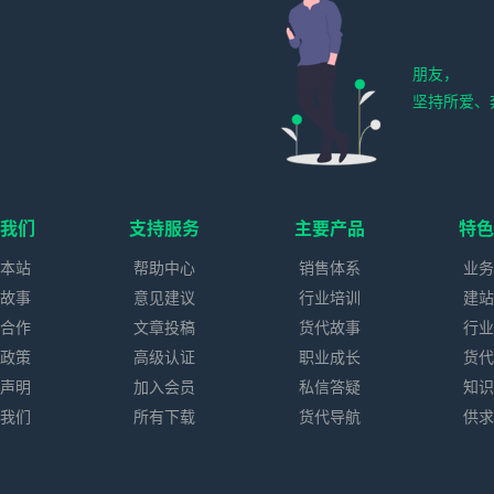
朋友，
坚持所爱、
我们
支持服务
主要产品
特
本站
帮助中心
销售体系
业
故事
意见建议
行业培训
建
合作
文章投稿
货代故事
行
政策
高级认证
职业成长
货
声明
加入会员
私信答疑
知
我们
所有下载
货代导航
供