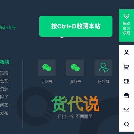
解锁
按Ctrl+D收藏本站
奔赴山海
会员
权限
色板块
务指南
站营销
订阅号
服务号
粉丝群
业资源
代圈子
货代说
识问答
求发布
日拱一卒 不期而至