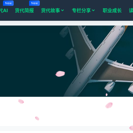
New
New
代AI
货代简报
货代故事
专栏分享
职业成长