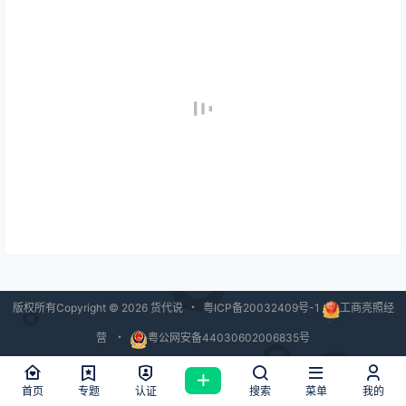
版权所有Copyright © 2026
货代说
・
粤ICP备20032409号-1
工商亮照经
营
・
粤公网安备44030602006835号
查询 40 次，耗时 3.3361 秒
首页
专题
认证
搜索
菜单
我的