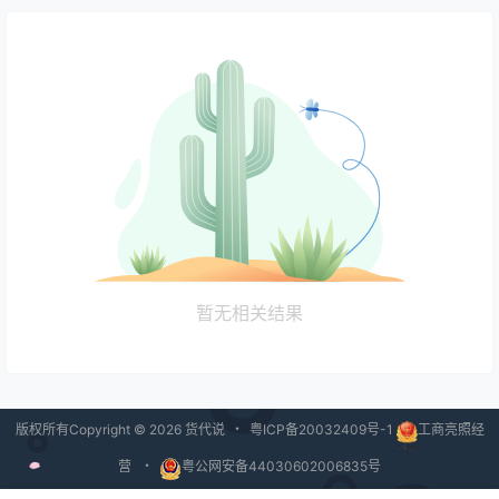
暂无相关结果
版权所有Copyright © 2026
货代说
・
粤ICP备20032409号-1
工商亮照经
营
・
粤公网安备44030602006835号