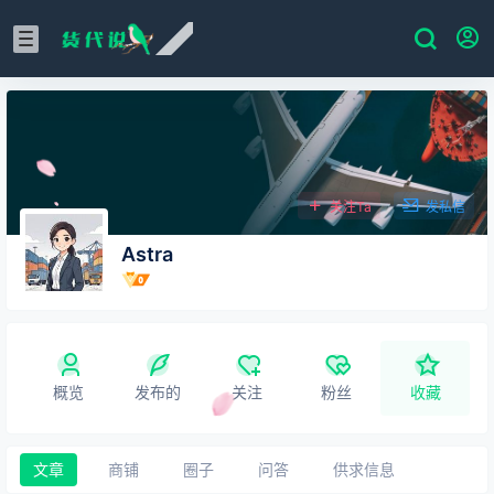
关注Ta
发私信
Astra
概览
发布的
关注
粉丝
收藏
文章
商铺
圈子
问答
供求信息