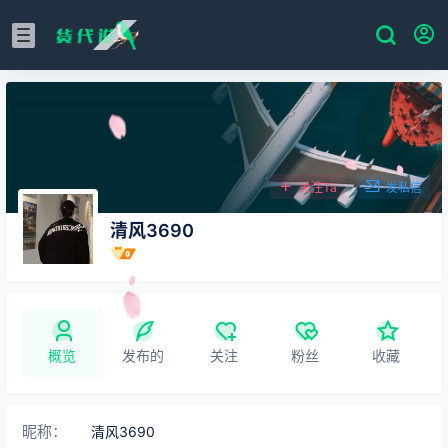
关注Ta
发私信
清风3690
概览
发布的
关注
粉丝
收藏
昵称：
清风3690