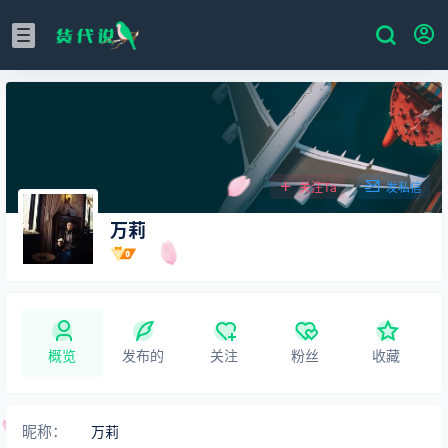
关注Ta
发私信
万莉
概览
发布的
关注
粉丝
收藏
昵称：
万莉