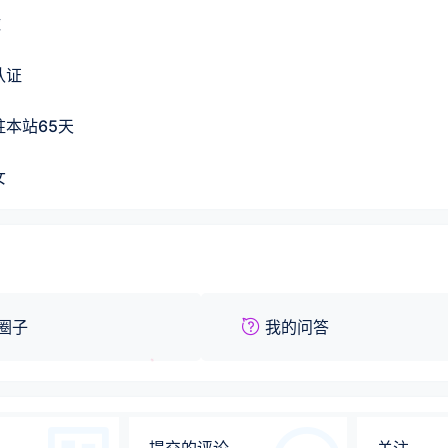
球
认证
驻本站
65
天
女
圈子
我的问答