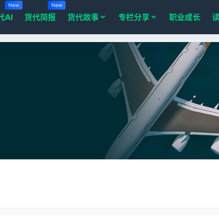
New
New
代AI
货代简报
货代故事
专栏分享
职业成长