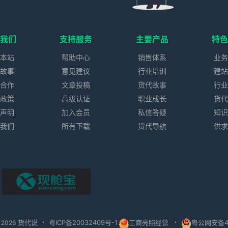
我们
支持服务
主要产品
特
本站
帮助中心
销售体系
业
故事
意见建议
行业培训
建
合作
文章投稿
货代故事
行
政策
高级认证
职业成长
货
声明
加入会员
私信答疑
知
我们
所有下载
货代导航
供
现舱宝
货代说
粤ICP备20032409号-1
工商亮照经营
粤公网安备44
 2026
・
・