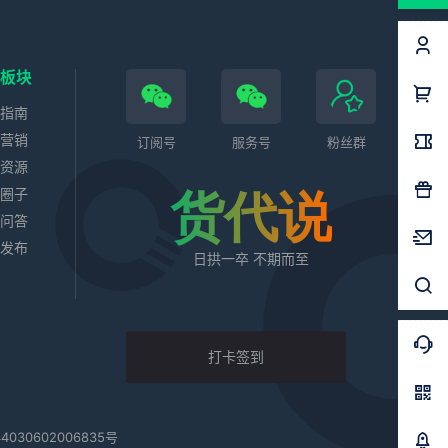
色板块
务指南
站营销
订阅号
服务号
粉丝群
业资源
代圈子
货代说
识问答
求发布
日拱一卒 不期而至
打卡签到
030602006835号