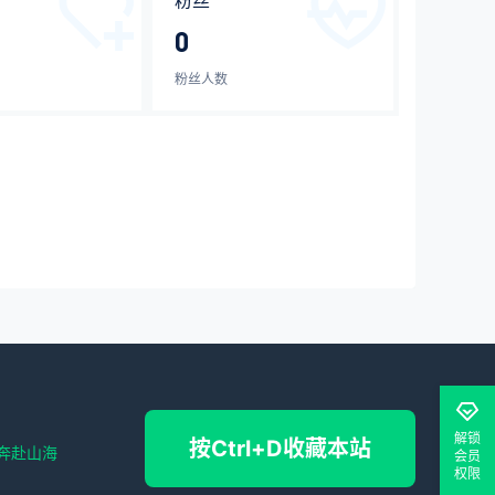
粉丝
0
粉丝人数
解锁
按Ctrl+D收藏本站
奔赴山海
会员
权限