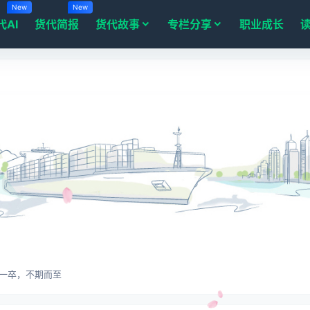
New
New
代AI
货代简报
货代故事
专栏分享
职业成长
一卒，不期而至