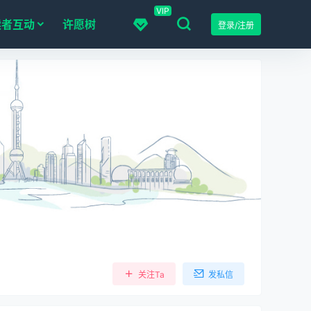
VIP
读者互动
许愿树
登录/注册
关注Ta
发私信