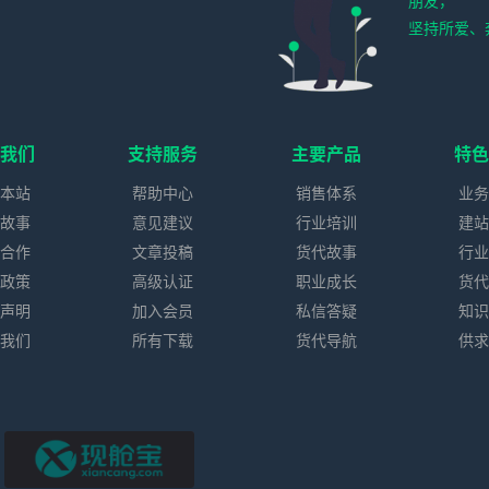
朋友，
坚持所爱、
我们
支持服务
主要产品
特
本站
帮助中心
销售体系
业
故事
意见建议
行业培训
建
合作
文章投稿
货代故事
行
政策
高级认证
职业成长
货
声明
加入会员
私信答疑
知
我们
所有下载
货代导航
供