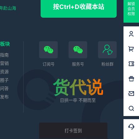
解锁
按Ctrl+D收藏本站
奔赴山海
会员
权限
色板块
务指南
站营销
订阅号
服务号
粉丝群
业资源
代圈子
货代说
识问答
求发布
日拱一卒 不期而至
打卡签到