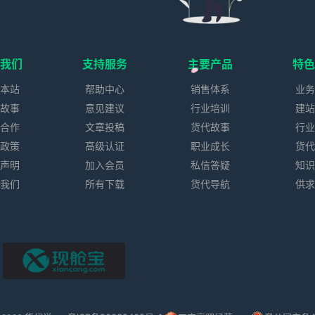
我们
支持服务
主要产品
特
本站
帮助中心
销售体系
业
故事
意见建议
行业培训
建
合作
文章投稿
货代故事
行
政策
高级认证
职业成长
货
声明
加入会员
私信答疑
知
我们
所有下载
货代导航
供
现舱宝