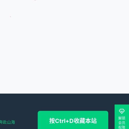
解锁
按Ctrl+D收藏本站
奔赴山海
会员
权限