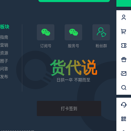
色板块
务指南
站营销
订阅号
服务号
粉丝群
业资源
代圈子
货代说
识问答
求发布
日拱一卒 不期而至
打卡签到