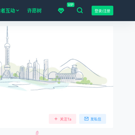
VIP
读者互动
许愿树
登录/注册
关注Ta
发私信