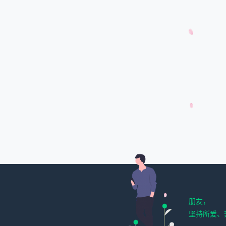
朋友，
坚持所爱、