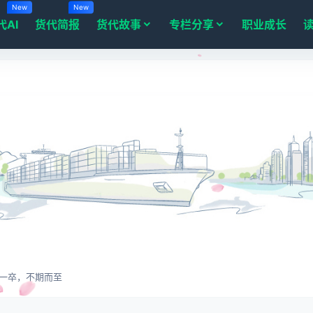
New
New
代AI
货代简报
货代故事
专栏分享
职业成长
一卒，不期而至