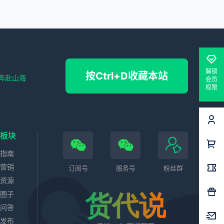
解锁
按Ctrl+D收藏本站
奔赴山海
会员
权限
色板块
务指南
站营销
订阅号
服务号
粉丝群
业资源
代圈子
货代说
识问答
求发布