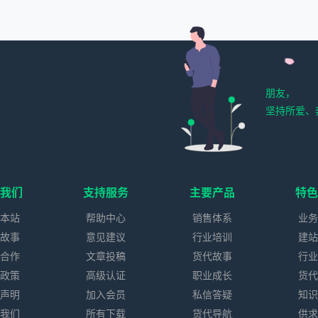
朋友，
坚持所爱、
我们
支持服务
主要产品
特
本站
帮助中心
销售体系
业
故事
意见建议
行业培训
建
合作
文章投稿
货代故事
行
政策
高级认证
职业成长
货
声明
加入会员
私信答疑
知
我们
所有下载
货代导航
供