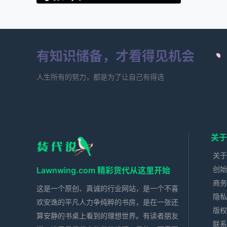
很多，但有一个不是那么明显，或许很多
人没有意识到，那便是少了一个习惯，缺
了一个动作：跟进一封邮件。 具体的说，
便是即时沟通（不管是打电话，还是Skyp
e，What'sapp，Wechat，阿里巴巴Trade
Manage 在线工具）谈完事情后，应…
有知识储备，才看得见机会
人生所有的努力，都是为了让自己有得选
关于
关于
创始
Lawnwing.com 精彩货代从这里开始
商务
这是一个原创、真诚的行业网站，是一个不喜
隐私
欢安逸的平凡人力争纯粹的书房，是在一张还
版权
算安静的书桌上看到的理想世界。有读者朋友
联系