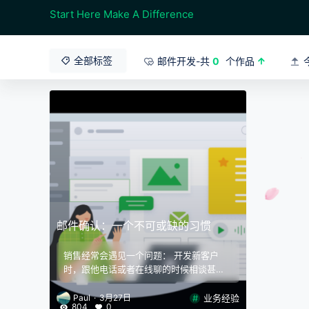
Start Here Make A Difference
全部标签
邮件开发-共
0
个作品
邮件确认：一个不可或缺的习惯
销售经常会遇见一个问题： 开发新客户
时，跟他电话或者在线聊的时候相谈甚
欢，感觉有戏，不过等再联系的时候，客
户又杳无音信或者置之不理。 原因或许有
业务经验
Paul
·
3月27日
804
0